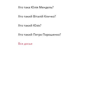
Хто така Юлія Мендель?
Хто такий Віталій Кличко?
Хто такий Юзік?
Хто такий Петро Порошенко?
Все досье