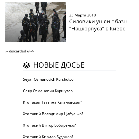
23 Марта 2018
Силовики ушли с базы
"Нацкорпуса" в Киеве
!-- discarded //-->
НОВЫЕ ДОСЬЕ
Seyar Osmanovich Kurshutov
Сеяр Османович Куршутов
Кто такая Татьяна Кагановская?
Хто такий Володимир Цибулько?
Хто такий Віктор Бобиренко?
Хто такий Кирило Буданов?