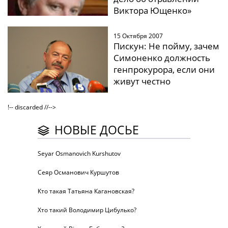
Виктора Ющенко»
15 Октября 2007
Пискун: Не пойму, зачем
Симоненко должность
генпрокурора, если они
живут честно
!-- discarded //-->
НОВЫЕ ДОСЬЕ
Seyar Osmanovich Kurshutov
Сеяр Османович Куршутов
Кто такая Татьяна Кагановская?
Хто такий Володимир Цибулько?