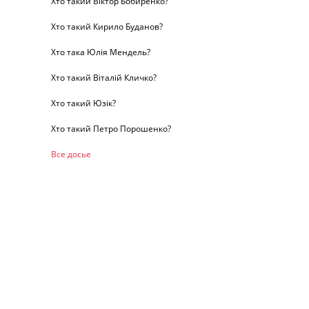
Хто такий Віктор Бобиренко?
Хто такий Кирило Буданов?
Хто така Юлія Мендель?
Хто такий Віталій Кличко?
Хто такий Юзік?
Хто такий Петро Порошенко?
Все досье