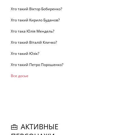
Хто такий Віктор Бобиренко?
Хто такий Кирило Буданов?
Хто така Юлія Мендель?
Хто такий Віталій Кличко?
Хто такий Юзік?
Хто такий Петро Порошенко?
Все досье
АКТИВНЫЕ