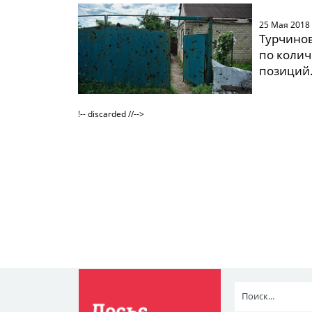
25 Мая 2018
Турчинов
по колич
позиций
!-- discarded //-->