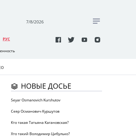
7/8/2026
РУC
венность
ЕО
НОВЫЕ ДОСЬЕ
Seyar Osmanovich Kurshutov
Сеяр Османович Куршутов
Кто такая Татьяна Кагановская?
Хто такий Володимир Цибулько?