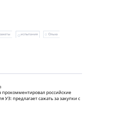
ракеты
испытания
Ольха
8
в прокомментировал российские
ля УЗ: предлагает сажать за закупки с