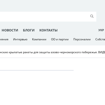
НОВОСТИ
БЛОГИ
КОНТАКТЫ
УКР
лияния
Интервью
Компании
ОО и партии
Персоналии
Собст
инские крылатые ракеты для защиты азово-черноморского побережья. ВИД