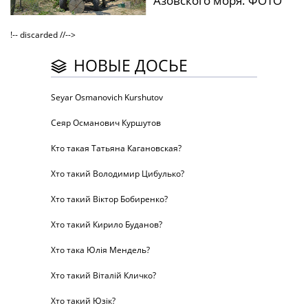
Азовского моря. ФОТО
!-- discarded //-->
НОВЫЕ ДОСЬЕ
Seyar Osmanovich Kurshutov
Сеяр Османович Куршутов
Кто такая Татьяна Кагановская?
Хто такий Володимир Цибулько?
Хто такий Віктор Бобиренко?
Хто такий Кирило Буданов?
Хто така Юлія Мендель?
Хто такий Віталій Кличко?
Хто такий Юзік?