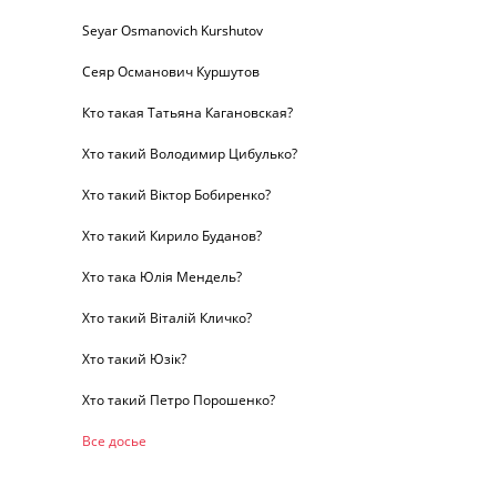
Seyar Osmanovich Kurshutov
Сеяр Османович Куршутов
Кто такая Татьяна Кагановская?
Хто такий Володимир Цибулько?
Хто такий Віктор Бобиренко?
Хто такий Кирило Буданов?
Хто така Юлія Мендель?
Хто такий Віталій Кличко?
Хто такий Юзік?
Хто такий Петро Порошенко?
Все досье