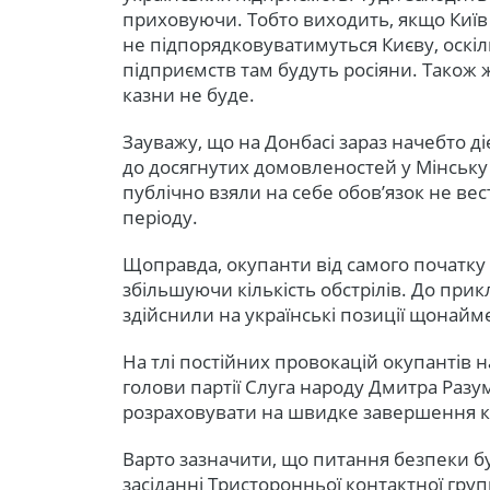
приховуючи. Тобто виходить, якщо Київ 
не підпорядковуватимуться Києву, оскіл
підприємств там будуть росіяни. Також
казни не буде.
Зауважу, що на Донбасі зараз начебто д
до досягнутих домовленостей у Мінську я
публічно взяли на себе обов’язок не в
періоду.
Щоправда, окупанти від самого початку
збільшуючи кількість обстрілів. До при
здійснили на українські позиції щонай
На тлі постійних провокацій окупантів на
голови партії Слуга народу Дмитра Разу
розраховувати на швидке завершення ко
Варто зазначити, що питання безпеки б
засіданні Тристоронньої контактної груп