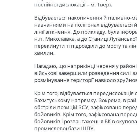
постійної дислокації – м. Твер).
Відбувається накопичення й паливно-ма
навчаннями на полігонах відбувається 
лінії зіткнення. До прикладу, була інфо
н.п. Миколаївка, а до Станиці Луганської
перекинути ті підрозділи до мосту та лін
хвилин.
Нагадаю, що наприкінці червня у районі 
військові завершили розведення сил і за
розмінування території навколо зруйно
Крім того, відбувається передислокація 
Бахмтуському напрямку. Зокрема, в рай
обстріли позицій ЗСУ, зафіксовано пере
бойовиків. Крім того, зафіксована пере
бойовиків і розвантаження БК в окупов
промислової бази ШПУ.