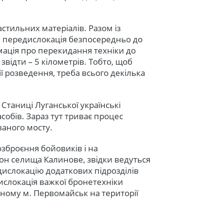
стильних матеріалів. Разом із
й передислокація безпосередньо до
рмація про перекидання техніки до
 звідти – 5 кілометрів. Тобто, щоб
ії розведення, треба всього декілька
Станиці Луганської українські
собів. Зараз тут триває процес
ваного мосту.
озброєння бойовиків і на
он селища Калинове, звідки ведуться
дислокацію додаткових підрозділів
дислокація важкої бронетехніки
аному м. Первомайськ на території