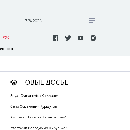
7/8/2026
РУC
венность
НОВЫЕ ДОСЬЕ
Seyar Osmanovich Kurshutov
Сеяр Османович Куршутов
Кто такая Татьяна Кагановская?
Хто такий Володимир Цибулько?