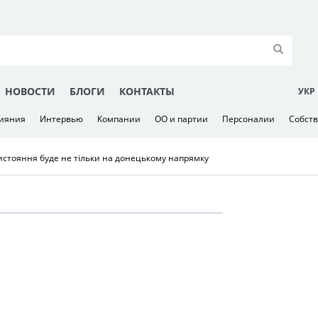
НОВОСТИ
БЛОГИ
КОНТАКТЫ
УКР
лияния
Интервью
Компании
ОО и партии
Персоналии
Собст
истояння буде не тільки на донецькому напрямку