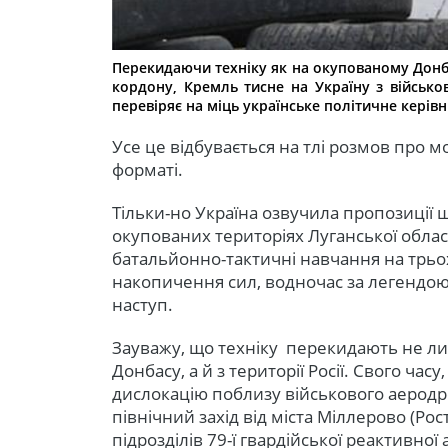
Перекидаючи техніку як на окупованому Донба
кордону, Кремль тисне на Україну з військо
перевіряє на міць українське політичне керів
Усе це відбувається на тлі розмов про 
форматі.
Тільки-но Україна озвучила пропозиції
окупованих територіях Луганської облас
батальйонно-тактичні навчання на трьо
накопичення сил, водночас за легендою
наступ.
Зауважу, що техніку перекидають не л
Донбасу, а й з території Росії. Свого ча
дислокацію поблизу військового аеродр
північний захід від міста Міллерово (Ро
підрозділів 79-ї гвардійської реактивної