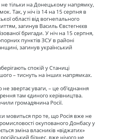
е не тільки на Донецькому напрямку,
к. Так, у ніч із 14 на 15 серпня в
ької області від вогнепального
иттям, загинув Василь Євстегнєєв
зованої бригади. У ніч на 15 серпня,
опорних пунктів ЗСУ в районі
анщині, загинув український
зберігають спокій у Станиці
іншого – тиснуть на інших напрямках.
 не звертає уваги, – це об’єднання
орення там єдиного керівництва.
чили громадянина Росії.
и мовиться про те, що Росія вже не
 промисловості окупованого Донбасу у
ється зміна власників «віджатих»
російський бізнес, вже нічого не