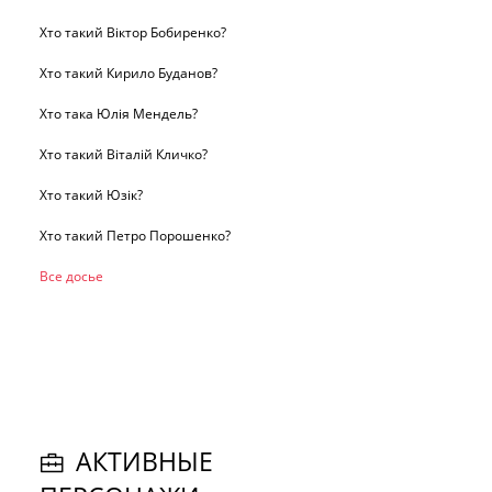
Хто такий Віктор Бобиренко?
Хто такий Кирило Буданов?
Хто така Юлія Мендель?
Хто такий Віталій Кличко?
Хто такий Юзік?
Хто такий Петро Порошенко?
Все досье
АКТИВНЫЕ