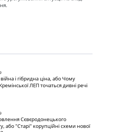
ня.
9
війна і гібридна ціна, або Чому
Кремінської ЛЕП точаться дивні речі
9
овлення Сєвєродонецького
у, або "Старі" корупційні схеми нової