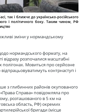
сі, так і ближче до українсько-російського
вого і політичного боку. Таким чином, РФ
ництво
можливі зміни у нормандському
 щодо нормандського формату, на
ті відразу розпочалися масштабні
х полігонах. Мовиться про серйозне
 відпрацьовуватимуть контрнаступ і
ише з глибинних районів окупованого
су, «Права Справа» повідомляла про
ому, розташованого в 5 км на
стовська область, РФ) окремих
 артилерійської бригади (місце