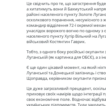
Це свідчить про те, що загострення буд
а хитатимуть вони й Бахмутський напрямо
районі населеного пункту Золоте Луганс
осколкового поранення, несумісного з ж
командир відділення 72-ї окремої механі
унаслідок ворожого вогню по одному з 
населеного пункту Хутір Вільний на Луг
військовий Костянтин Гаврик.
Тобто, з одного боку російські окупанти 
Луганській (як картинка для ОБСЄ), а з 
Є ще один цікавий момент, на який ніхто
Луганської та Донецької залізниць і ств
Щоправда, керівником окупанти призна
Це дуже загрозливий прецедент, оскільк
приховує своїх намірів щодо інтеграції
своє економічне поле. Водночас відбува
українських підприємств. Туди заходить 