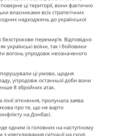
поверне ці території, вони фактично
ьки власниками всіх стратегічних
 жодних надходжень до української
іє безстрокове перемир’я. Відповідно
к українські воїни, так і бойовики
ести вогонь упродовж неозначеного
 порушували ці умови, щодня
кладу, упродовж останньої доби вони
менше 8 збройних атак.
 лінії зіткнення, пролунала заява
мкова про те, що не варто
нфлікту на Донбасі.
уде одним із головних на наступному
и з урегулювання ситуації на сході