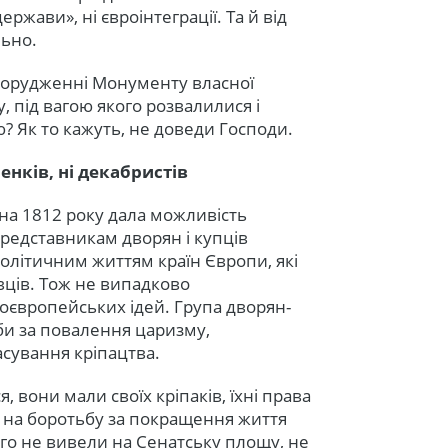
ржави», ні євроінтеграції. Та й від
льно.
спорудженні Монументу власної
, під вагою якого розвалилися і
ою? Як то кажуть, не доведи Господи.
енків, ні декабристів
ійна 1812 року дала можливість
представникам дворян і купців
олітичним життям країн Європи, які
івців. Тож не випадково
ноєвропейських ідей. Група дворян-
би за повалення царизму,
асування кріпацтва.
, вони мали своїх кріпаків, їхні права
я на боротьбу за покращення життя
ого не вивели на Сенатську площу, не