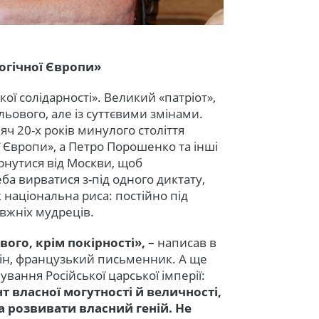
огічної Європи»
ої солідарності». Великий «патріот»,
ьового, але із суттєвими змінами.
ч 20-х років минулого століття
 Європи», а Петро Порошенко та інші
рнутися від Москви, щоб
еба вирватися з-під одного диктату,
 національна риса: постійно під
авжніх мудреців.
вого, крім покірності», –
написав в
стін, французький письменник. А ще
вання Російської царської імперії:
 власної могутності й величності,
а розвивати власний геній. Не