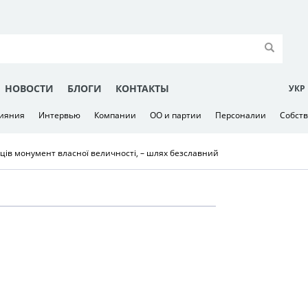
НОВОСТИ
БЛОГИ
КОНТАКТЫ
УКР
лияния
Интервью
Компании
ОО и партии
Персоналии
Собст
мців монумент власної величності, – шлях безславний