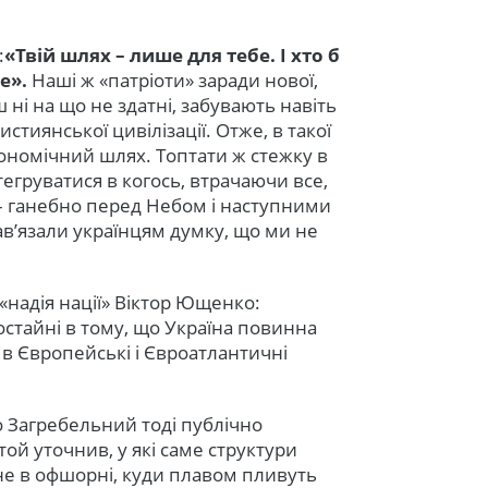
:
«Твій шлях – лише для тебе. І хто б
бе».
Наші ж «патріоти» заради нової,
 ні на що не здатні, забувають навіть
ристиянської цивілізації. Отже, в такої
кономічний шлях. Топтати ж стежку в
тегруватися в когось, втрачаючи все,
– ганебно перед Небом і наступними
ав’язали українцям думку, що ми не
надія нації» Віктор Ющенко:
остайні в тому, що Україна повинна
ї в Європейські і Євроатлантичні
 Загребельний тоді публічно
й уточнив, у які саме структури
не в офшорні, куди плавом пливуть