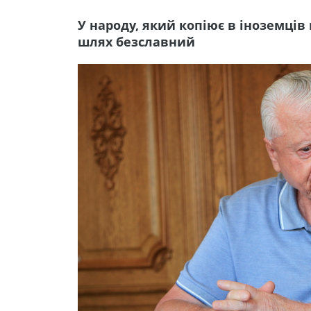
У народу, який копіює в іноземців
шлях безславний