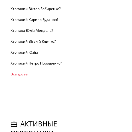
Хто такий Віктор Бобиренко?
Хто такий Кирило Буданов?
Хто така Юлія Мендель?
Хто такий Віталій Кличко?
Хто такий Юзік?
Хто такий Петро Порошенко?
Все досье
АКТИВНЫЕ