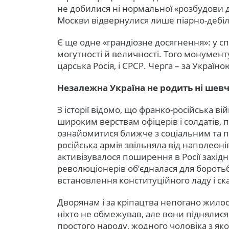
не добилися ні нормальної «розбудови де
Москви відвернулися лише піарно-дебі
Є ще одне «грандіозне досягнення»: у 
могутності й величності. Того монументу
царська Росія, і СРСР. Черга – за Україн
Незалежна Україна не родить ні шевч
З історії відомо, що франко-російська в
широким верствам офіцерів і солдатів, 
ознайомитися ближче з соціальним та п
російська армія звільняла від наполеон
активізувалося поширення в Росії захід
революціонерів об’єдналася для бороть
встановлення конституційного ладу і ск
Дворянам і за кріпацтва непогано жилося
ніхто не обмежував, але вони піднялис
простого народу, жодного чоловіка з як