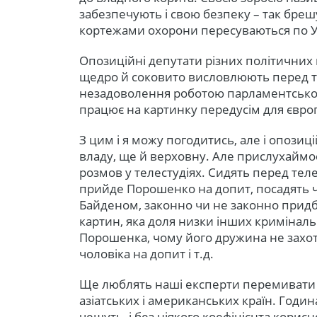
забезпечують і свою безпеку – так брешу
кортежами охорони пересуваються по Ук
Опозиційні депутати різних політичних 
щедро й соковито висловлюють перед 
незадоволення роботою парламентської
працює на картинку передусім для євро
З цим і я можу погодитись, але і опози
владу, ще й верховну. Але прислухаймос
розмов у телестудіях. Сидять перед тел
прийде Порошенко на допит, посадять чи
Байденом, законно чи не законно придб
картин, яка доля низки інших криміналь
Порошенка, чому його дружина не захот
чоловіка на допит і т.д.
Ще люблять наші експерти перемивати 
азіатських і американських країн. Годи
чешуть, і без ніякого коефіцієнта корисної