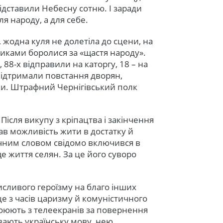
підставили Небесну сотню. І заради
ля народу, а для себе.
 жодна куля не долетіла до сцени, на
зиками боролися за «щастя народу».
 88-х відправили на каторгу, 18 – на
 підтримали повстання дворян,
лки. Штрафний Чернігівський полк
Після викупу з кріпацтва і закінчення
ав можливість жити в достатку й
ичним словом свідомо включився в
ще життя селян. За це його суворо
исливого героїзму на благо інших
це з часів царизму й комуністичного
воюють з телеекранів за повернення
вають українську мову, нею