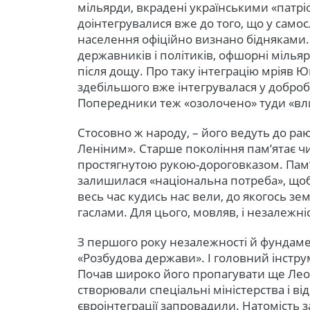
мільярди, вкрадені українськими «патріо
доінтегрувалися вже до того, що у самос
населення офіційно визнано бідняками. 
державників і політиків, офшорні мілья
після дощу. Про таку інтеграцію мріяв Ю
здебільшого вже інтегрувалася у доброб
Попередники теж «озолочено» туди «вли
Стосовно ж народу, – його ведуть до р
Леніним». Старше покоління пам’ятає чи
простягнутою рукою-дороговказом. Пам
залишилася «національна потреба», що
весь час кудись нас вели, до якогось з
гаслами. Для цього, мовляв, і незалежні
З першого року незалежності й фундаме
«Розбудова держави». І головний інстру
Почав широко його пропагувати ще Лео
створювали спеціальні міністерства і від
євроінтеграції запровадили. Натомість 