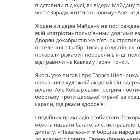
підставили під кулі, як лідери Майдану 
чого? Заради життя по-новому? Але не д
Жоден з лідерів Майдану не постраждав,
якій «патріоти» полум’яними довгими я
Дворян-декабристів же п’ятьох стратили,
поселення в Сибір. Тисячу солдатів, які
покарали різками і перевели в інші по
відправили на Кавказ у гарячі точки.
Якось уже писав і про Тараса Шевченка. 
навчання в художній академії він одерж
вільно. Але Кобзар своїм гострим поет
боротьбу проти царської тиранії, за кра
карали, підірвали здоров’я.
І подібних прикладів особистого безкор
можна назвати багато, але, як правило, 
диктату. «Незалежні» ж борці за народ 
до владного корита. Своєю зброєю нази