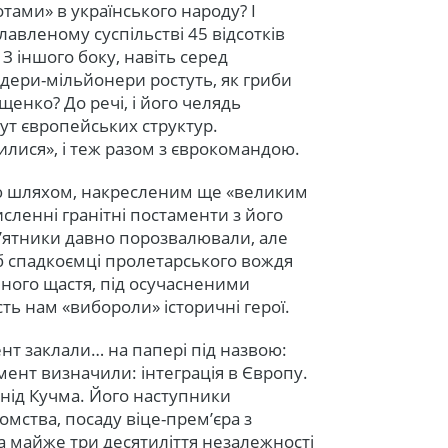
тами» в українського народу? І
лавленому суспільстві 45 відсотків
З іншого боку, навіть серед
рдери-мільйонери ростуть, як гриби
щенко? До речі, і його челядь
ут європейських структур.
лися», і теж разом з єврокомандою.
аю шляхом, накресленим ще «великим
сленні гранітні постаменти з його
’ятники давно порозвалювали, але
б спадкоємці пролетарського вождя
емного щастя, під осучасненими
сть нам «вибороли» історичні герої.
нт заклали… на папері під назвою:
мент визначили: інтеграція в Європу.
нід Кучма. Його наступники
омства, посаду віце-прем’єра з
за майже три десятиліття незалежності