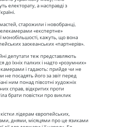
ть електорату, а насправді з
раїні.
мастей, старожили і новобранці,
телекамерами «експертне»
 монобільшості, кажуть, що вона
пейських заокеанських «партнерів».
ційні депутати теж представляють
я до їхніх палких і надто «розумних»
екамерами і гадають: прийде чи не
 не посадять його за звіт перед
ані ним понад півсотні художніх
них справ, відкритих проти
іла брати повістки про виклик
кістки лідерам європейських,
нами, днями, місяцями про це язиками
 дії для держави і її народу. Бо