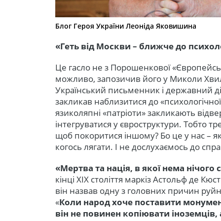
Блог Героя України Леоніда Яковишина
«Геть від Москви – ближче до психол
Це гасло не з Порошенкової «Європейськ
можливо, запозичив його у Миколи Хвил
Український письменник і державний дія
закликав наблизитися до «психологічної
язиколяпні «патріоти» закликають відве
інтегруватися у євроструктури. Тобто тр
щоб покоритися іншому? Бо це у нас – як
когось лягати. І не дослухаємось до спр
«Мертва та нація, в якої нема нічого с
кінці ХIХ століття маркіз Астольф де Кю
він назвав одну з головних причин руйну
«
Коли народ хоче поставити монумент
він не повинен копіювати іноземців, 