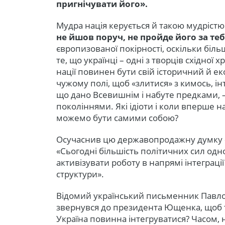
пригнічувати його».
Мудра нація керується й такою мудрістю
не йшов поруч, не пройде його за те
європизованої покірності, оскільки більш
те, що українці – одні з творців східної х
нації повинен бути свій історичний й е
чужому полі, щоб «злитися» з кимось, ін
що дано Всевишнім і набуте предками, 
поколіннями. Які ідіоти і коли вперше н
можемо бути самими собою?
Осучаснив цю державопродажну думку «
«Сьогодні більшість політичних сил одн
активізувати роботу в напрямі інтеграці
структури».
Відомий український письменник Павло
звернувся до президента Ющенка, щоб то
Україна повинна інтегруватися? Часом, 