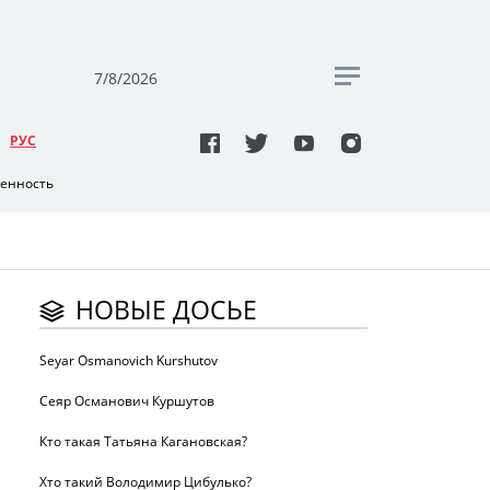
7/8/2026
РУC
венность
НОВЫЕ ДОСЬЕ
Seyar Osmanovich Kurshutov
Сеяр Османович Куршутов
Кто такая Татьяна Кагановская?
Хто такий Володимир Цибулько?