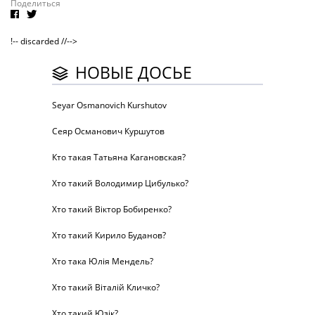
Поделиться
!-- discarded //-->
НОВЫЕ ДОСЬЕ
Seyar Osmanovich Kurshutov
Сеяр Османович Куршутов
Кто такая Татьяна Кагановская?
Хто такий Володимир Цибулько?
Хто такий Віктор Бобиренко?
Хто такий Кирило Буданов?
Хто така Юлія Мендель?
Хто такий Віталій Кличко?
Хто такий Юзік?