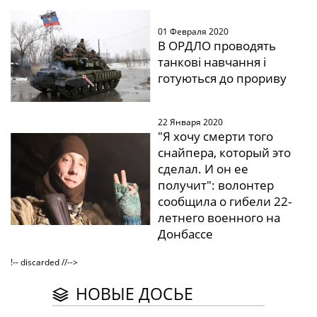
01 Февраля 2020
В ОРДЛО проводять
танкові навчання і
готуються до прориву
22 Января 2020
"Я хочу смерти того
снайпера, который это
сделал. И он ее
получит": волонтер
сообщила о гибели 22-
летнего военного на
Донбассе
!-- discarded //-->
НОВЫЕ ДОСЬЕ