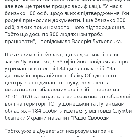
але все ще триває процес верифікації. "У нас є
близько 100 осіб, щодо яких є підтвердження, їхні
родичі приносили документи. І ще близько 200
осіб, з яких поки немає точного підтвердження.
Тобто ще десь по 300 людях нам треба
працювати", - повідомила Валерія Лутковська.
Показовим є і той факт, що за два тижні після
заяви Лутковської, СБУ офіційно повідомила про
утримання в полоні 184 цивільних осіб. "За
даними інформаційного обліку Об’єднаного
центру з координації пошуку, звільнення
незаконно позбавлених волі осіб...станом на
20.01.2020 запитуються як незаконно позбавлені
волі на території ТОТ у Донецькій та Луганській
областях – 184 особи",- йдеться у відповіді Служби
безпеки України на запит "Радіо Свободи"
Тобто, уже відбувається незрозуміла гра на