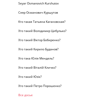
Seyar Osmanovich Kurshutov
Сеяр Османович Куршутов
Кто такая Татьяна Кагановская?
Хто такий Володимир Цибулько?
Хто такий Віктор Бобиренко?
Хто такий Кирило Буданов?
Хто така Юлія Мендель?
Хто такий Віталій Кличко?
Хто такий Юзік?
Хто такий Петро Порошенко?
Все досье