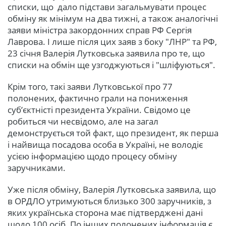
списки, що дало підстави загальмувати процес
обміну як мінімум на два тижні, а також аналогічні
заяви міністра закордонних справ РФ Сергія
Лаврова. І лише після цих заяв з боку "ЛНР" та РФ,
23 січня Валерія Лутковська заявила про те, що
списки на обмін ще узгоджуються і "шліфуються".
Крім того, такі заяви Лутковської про 77
полонених, фактично грали на пониження
суб’єктністі президента України. Свідомо це
робиться чи несвідомо, але на загал
демонструється той факт, що президент, як перша
і найвища посадова особа в Україні, не володіє
усією інформацією щодо процесу обміну
заручниками.
Уже після обміну, Валерія Лутковська заявила, що
в ОРДЛО утримуються близько 300 заручників, з
яких українська сторона має підтверджені дані
щодо 100 осіб. По інших полонених інформація є,