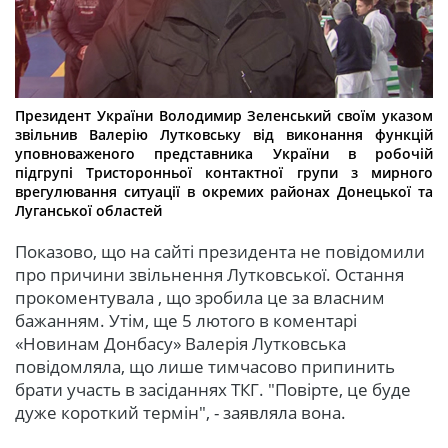
Президент України Володимир Зеленський своїм указом
звільнив Валерію Лутковську від виконання функцій
уповноваженого представника України в робочій
підгрупі Тристоронньої контактної групи з мирного
врегулювання ситуації в окремих районах Донецької та
Луганської областей
Показово, що на сайті президента не повідомили
про причини звільнення Лутковської. Остання
прокоментувала , що зробила це за власним
бажанням. Утім, ще 5 лютого в коментарі
«Новинам Донбасу» Валерія Лутковська
повідомляла, що лише тимчасово припинить
брати участь в засіданнях ТКГ. "Повірте, це буде
дуже короткий термін", - заявляла вона.