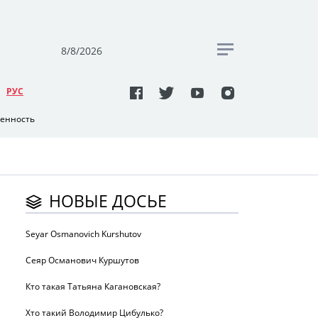
8/8/2026
РУC
венность
НОВЫЕ ДОСЬЕ
Seyar Osmanovich Kurshutov
Сеяр Османович Куршутов
Кто такая Татьяна Кагановская?
Хто такий Володимир Цибулько?