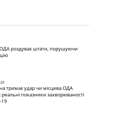
ОДА роздуває штати, порушуючи
цію
020
а тримає удар чи місцева ОДА
 реальні показники захворюваності
-19