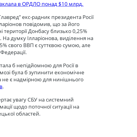
Ф вклала в ОРДЛО понад $10 млрд.
“Главред” екс-радник президента Росії
ларіонов повідомив, що за його
ні території Донбасу близько 0,25%
к. На думку Ілларіонова, виділення на
25% свого ВВП є суттєвою сумою, але
Федерації.
 стала б непідйомною для Росії в
в змозі була б зупинити економічне
на не є надмірною для нинішнього
в
.
ертає увагу СБУ на системний
мації щодо поточної ситуації на
ецької областей.