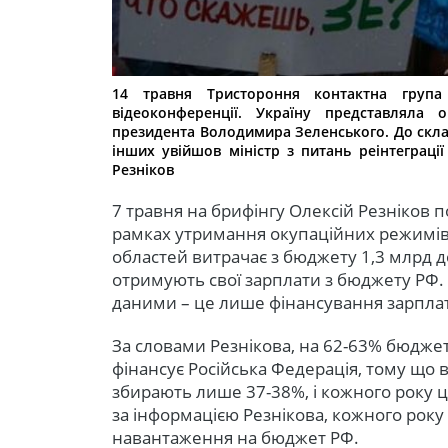
14 травня Тристороння контактна група
відеоконференції. Україну представляла 
президента Володимира Зеленського. До скла
інших увійшов міністр з питань реінтеграці
Резніков
7 травня на брифінгу Олексій Резніков 
рамках утримання окупаційних режимів н
областей витрачає з бюджету 1,3 млрд д
отримують свої зарплати з бюджету РФ. 
даними – це лише фінансування зарплат
За словами Резнікова, на 62-63% бюджет
фінансує Російська Федерація, тому що
збирають лише 37-38%, і кожного року 
за інформацією Резнікова, кожного року
навантаження на бюджет РФ.