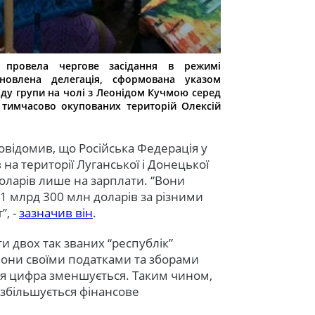
 провела чергове засідання в режимі
оновлена делегація, сформована указом
ду групи на чолі з Леонідом Кучмою серед
ї тимчасово окупованих територій Олексій
повідомив, що Російська Федерація у
а території Луганської і Донецької
оларів лише на зарплати. “Вони
1 млрд 300 млн доларів за різними
”, -
зазначив він
.
и двох так званих “республік”
 вони своїми податками та зборами
ця цифра зменшується. Таким чином,
 збільшується фінансове