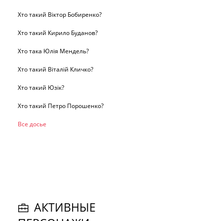
Хто такий Віктор Бобиренко?
Хто такий Кирило Буданов?
Хто така Юлія Мендель?
Хто такий Віталій Кличко?
Хто такий Юзік?
Хто такий Петро Порошенко?
Все досье
АКТИВНЫЕ