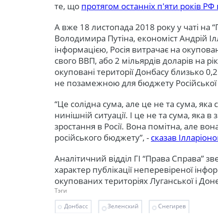
те, що
протягом останніх п'яти років Р
А вже 18 листопада 2018 року у чаті на 
Володимира Путіна, економіст Андрій Іл
інформацією, Росія витрачає на окупова
свого ВВП, або 2 мільярдів доларів на рі
окуповані території Донбасу близько 0,
не позамежною для бюджету Російської 
“Це солідна сума, але це не та сума, яка
нинішній ситуації. І це не та сума, яка 
зростання в Росії. Вона помітна, але во
російського бюджету”, -
сказав Ілларіоно
Аналітичний відділ ГІ “Права Справа” зв
характер публікації неперевіреної інфор
окупованих територіях Луганської і Дон
Тэги
Донбасс
Зеленский
Снегирев