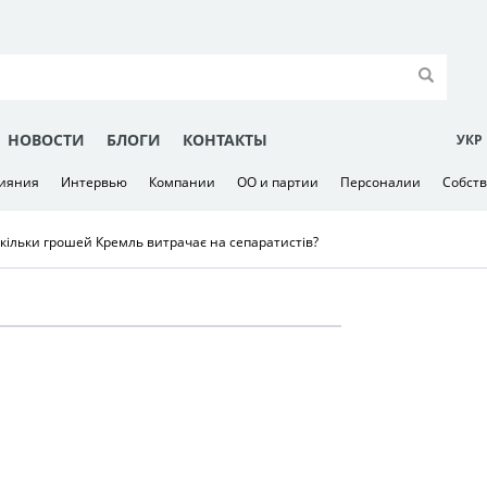
НОВОСТИ
БЛОГИ
КОНТАКТЫ
УКР
лияния
Интервью
Компании
ОО и партии
Персоналии
Собст
скільки грошей Кремль витрачає на сепаратистів?