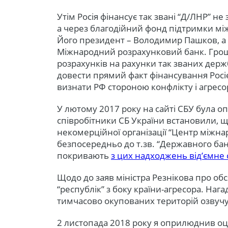
Утім Росія фінансує так звані “Д/ЛНР” не
а через благодійний фонд підтримки мі
Його президент – Володимир Пашков, а
Міжнародний розрахунковий банк. Грош
розрахунків на рахунки так званих держ
довести прямий факт фінансування Росі
визнати РФ стороною конфлікту і агресо
У лютому 2017 року на сайті СБУ була 
співробітники СБ України встановили, щ
некомерційної організації “Центр міжн
безпосередньо до т.зв. “Державного бан
покривають
з цих надходжень від’ємне
Щодо до заяв міністра Резнікова про об
“республік” з боку країни-агресора. Нага
тимчасово окупованих територій озвучу
2 листопада 2018 року я оприлюднив оці