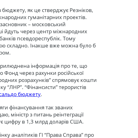
 з бюджету, як це стверджує Резніков,
жнародних гуманітарних проектів.
 засновник – московський
і йдуть через центр міжнародних
банків псевдореспублік. Тому
єю складно. Інакше вже можна було б
ром.
оприлюднена інформація про те, що
о Фонд через рахунки російської
ародних розрахунків” спрямовує кошти
ку “ЛНР”. “Фінансисти” терористів
 сальдо бюджету
.
сяги фінансування так званих
даю, міністр з питань реінтеграції
є цифру в 1,3 млрд доларів США.
нку аналітиків ГІ “Права Справа” про