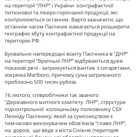
на території “ЛНР” і України контрафактної
тютюнової та лікеро-горілчаної продукції, які
контролюються останнім. Варто зазначити, що
останнім часом Пасічник намагається розширити
географію збуту контрафактної продукції на
територію РФ.
Буквально напередодні візиту Пасічника в “ДНР”
на території “братньої ЛНР” відбуваються дуже
показові речі - затримується вантаж з сигаретами,
зокрема Marlboro, причому сума затриманого
приблизно 500 тисяч рублів.
16 лютого, співробітники так званого
“Державного митного комітету ЛНР”, структури
підконтрольної колишньому полковнику СБУ
Леоніду Пасічнику, який за сумісництвом є
тимчасово виконувачем обов'язків “глави ЛНР”,
на дорозі, що веде з міста Сніжне (територія