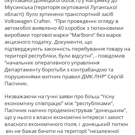
окупованої Донецької області) у напрямку до
Міусинська (територія окупованої Луганської
області) було зупинено транспортний засіб
Volkswagen Crafter. “При проведенні огляду в
автомобілі виявлено 40 коробок з тютюновими
виробами торгової марки “Marlboro” без марок
акцизного податку. Документи, що
підтверджують законність перебування товару на
території республіки, були відсутні”, - повідомив
“начальник оперативного управління
Департаменту боротьби з контрабандою та
порушеннями митних правил ДМК ЛНР” Сергій
Пасічник.
Незважаючи на гучні заяви про більш “тісну
економічну співпрацю” між “республіками”,
Пасічник наочно продемонстрував “донецьким”,
що у нього є власні економічні інтереси і захист
власного економічного поля, і донецький тютюн
він не бажає бачити на території “незалежної