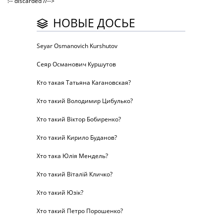
!-- discarded //-->
НОВЫЕ ДОСЬЕ
Seyar Osmanovich Kurshutov
Сеяр Османович Куршутов
Кто такая Татьяна Кагановская?
Хто такий Володимир Цибулько?
Хто такий Віктор Бобиренко?
Хто такий Кирило Буданов?
Хто така Юлія Мендель?
Хто такий Віталій Кличко?
Хто такий Юзік?
Хто такий Петро Порошенко?