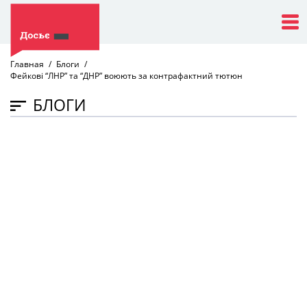
Главная
Блоги
Фейкові “ЛНР” та “ДНР” воюють за контрафактний тютюн
БЛОГИ