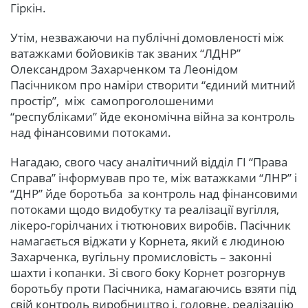
Гіркін.
Утім, незважаючи на публічні домовленості між
ватажками бойовиків так званих “ЛДНР”
Олександром Захарченком та Леонідом
Пасічником про наміри створити “єдиний митний
простір”, між самопроголошеними
“республіками” йде економічна війна за контроль
над фінансовими потоками.
Нагадаю, свого часу аналітичний відділ ГІ “Права
Справа” інформував про те, між ватажками “ЛНР” і
“ДНР” йде боротьба за контроль над фінансовими
потоками щодо видобутку та реалізації вугілля,
лікеро-горілчаних і тютюнових виробів. Пасічник
намагається віджати у Корнета, який є людиною
Захарченка, вугільну промисловість – законні
шахти і копанки. Зі свого боку Корнет розгорнув
боротьбу проти Пасічника, намагаючись взяти під
свій контроль виробництво і, головне, реалізацію