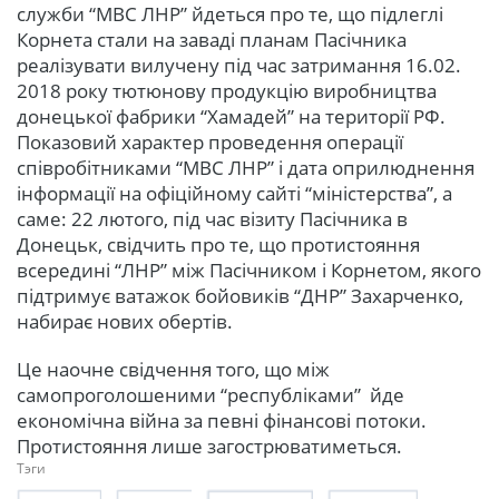
служби “МВС ЛНР” йдеться про те, що підлеглі
Корнета стали на заваді планам Пасічника
реалізувати вилучену під час затримання 16.02.
2018 року тютюнову продукцію виробництва
донецької фабрики “Хамадей” на території РФ.
Показовий характер проведення операції
співробітниками “МВС ЛНР” і дата оприлюднення
інформації на офіційному сайті “міністерства”, а
саме: 22 лютого, під час візиту Пасічника в
Донецьк, свідчить про те, що протистояння
всередині “ЛНР” між Пасічником і Корнетом, якого
підтримує ватажок бойовиків “ДНР” Захарченко,
набирає нових обертів.
Це наочне свідчення того, що між
самопроголошеними “республіками” йде
економічна війна за певні фінансові потоки.
Протистояння лише загострюватиметься.
Тэги