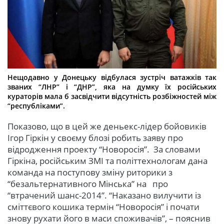
Нещодавно у Донецьку відбулася зустріч ватажків так
званих “ЛНР” і “ДНР”, яка на думку їх російських
кураторів мала б засвідчити відсутність розбіжностей між
“республіками”.
Показово, що в цей же деньекс-лідер бойовиків
Ігор Гіркін у своєму блозі робить заяву про
відродження проекту “Новоросія”. За словами
Гіркіна, російським ЗМІ та політтехнологам дана
команда на поступову зміну риторики з
“безальтернативного Мінська” на про
“втрачений шанс-2014”. “Наказано вилучити із
сміттєвого кошика термін “Новоросія” і почати
знову рухати його в маси споживачів”, – пояснив