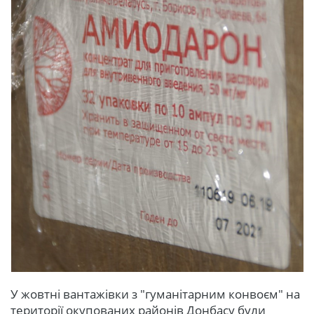
У жовтні вантажівки з "гуманітарним конвоєм" на
території окупованих районів Донбасу були