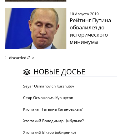
10 Августа 2019
Рейтинг Путина
обвалился до
исторического
минимума
!-- discarded //-->
НОВЫЕ ДОСЬЕ
Seyar Osmanovich Kurshutov
Сеяр Османович Куршутов
Кто такая Татьяна Кагановская?
Хто такий Володимир Цибулько?
Хто такий Віктор Бобиренко?