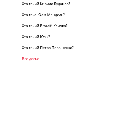
Хто такий Кирило Буданов?
Хто така Юлія Мендель?
Хто такий Віталій Кличко?
Хто такий Юзік?
Хто такий Петро Порошенко?
Все досье