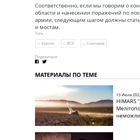
Соответственно, если мы говорим о ко
области и нанесении поражений по ло
армии, следующим шагом должны стат
и мостам.
Тэги
Херсон
ВСУ
Снегирев
Поделиться
МАТЕРИАЛЫ ПО ТЕМЕ
13 Июля 202
HIMARS "
Мелітопо
неможл