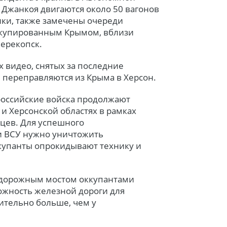
 Джанкоя двигаются около 50 вагонов
ики, также замечены очереди
ккупированным Крымом, вблизи
перекопск.
 видео, снятых за последние
ы переправляются из Крыма в Херсон.
 российские войска продолжают
и Херсонской областях в рамках
цев. Для успешного
и ВСУ нужно уничтожить
купанты опрокидывают технику и
одорожным мостом оккупантами
ожность железной дороги для
ительно больше, чем у