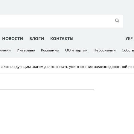
НОВОСТИ
БЛОГИ
КОНТАКТЫ
УКР
лияния
Интервью
Компании
ОО и партии
Персоналии
Собст
начало: следующим шагом должно стать уничтожение железнодорожной пе