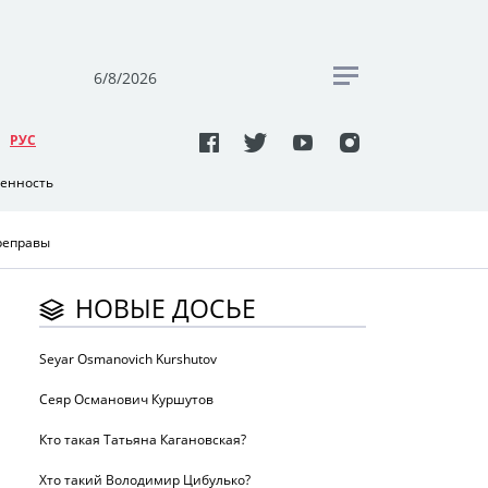
6/8/2026
РУC
венность
реправы
НОВЫЕ ДОСЬЕ
Seyar Osmanovich Kurshutov
Сеяр Османович Куршутов
Кто такая Татьяна Кагановская?
Хто такий Володимир Цибулько?