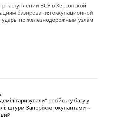
нтрнаступлении ВСУ в Херсонской
кациям базирования оккупационной
ь удары по железнодорожным узлам
2
демілітаризували" російську базу у
лі: штурм Запоріжжя окупантами –
ивий