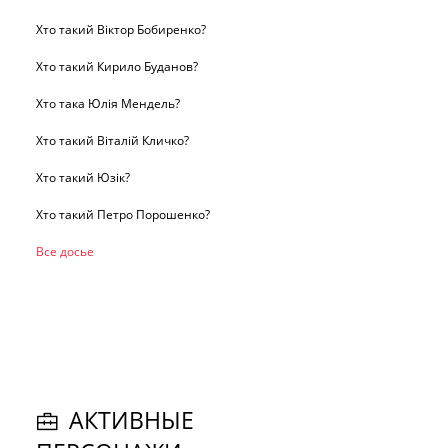
Хто такий Віктор Бобиренко?
Хто такий Кирило Буданов?
Хто така Юлія Мендель?
Хто такий Віталій Кличко?
Хто такий Юзік?
Хто такий Петро Порошенко?
Все досье
АКТИВНЫЕ