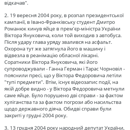
відкачав".
2. 19 вересня 2004 року, в розпал президентської
кампанії, в Івано-Франківську студент Дмитро
Романюк кинув яйце в прем'єр-міністра України
Віктора Януковича, коли той виходив з автобуса.
Після удару глава уряду звалився на асфальт.
Охорона тут же затягнула його в машину і
відвезла в реанімацію обласної лікарні.
Соратники Віктора Януковича, які його
супроводжували - Ганна Герман і Тарас Чорновіл -
пояснили пресі, що у Віктора Федоровича летіли
"тупі предмети". Втім, існує відеозапис події, на
якій добре видно - у Віктора Федоровича метнули
саме яйце. Було порушено дві справи - за фактом
хуліганства та за фактом погрози або насильства
щодо державного діяча. Обидві справи були
закриті у грудні 2004 року.
3. 13 грудня 2004 року народний депутат України,