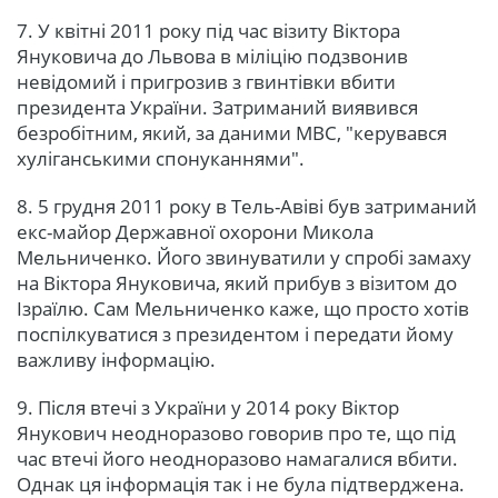
7. У квітні 2011 року під час візиту Віктора
Януковича до Львова в міліцію подзвонив
невідомий і пригрозив з гвинтівки вбити
президента України. Затриманий виявився
безробітним, який, за даними МВС, "керувався
хуліганськими спонуканнями".
8. 5 грудня 2011 року в Тель-Авіві був затриманий
екс-майор Державної охорони Микола
Мельниченко. Його звинуватили у спробі замаху
на Віктора Януковича, який прибув з візитом до
Ізраїлю. Сам Мельниченко каже, що просто хотів
поспілкуватися з президентом і передати йому
важливу інформацію.
9. Після втечі з України у 2014 року Віктор
Янукович неодноразово говорив про те, що під
час втечі його неодноразово намагалися вбити.
Однак ця інформація так і не була підтверджена.