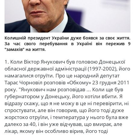
Колишній президент України дуже боявся за своє життя.
За час свого перебування в Україні він пережив 9
"замахів" на життя.
1. Коли Віктор Янукович був головою Донецької
обласної державної адміністрації (1997-2002), його
намагалися отруїти. Про це народний депутат
Тарас Чорновіл розповів «Обкому» 23 грудня 2011
року. "Янукович нам розповідав ... Коли ще був
губернатором у Донецьку, його хотіли вбити. Я
відразу скажу, що я не можу в це ні перевірити, ні
спростувати, але він говорив, що його тоді дуже
жорстоко отруїли, і температура у нього була вже
далеко за 40, і він уже відчував, що вмирає, але
лікар, якому він особливо вірив, його тоді