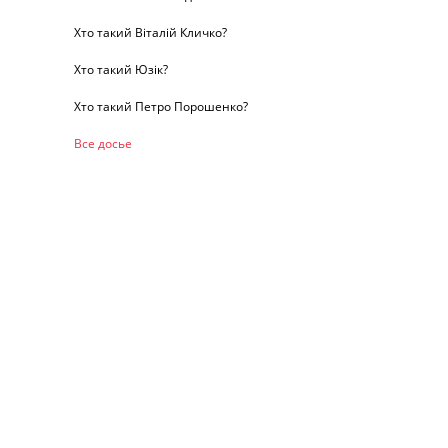
Хто такий Віталій Кличко?
Хто такий Юзік?
Хто такий Петро Порошенко?
Все досье