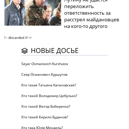
переложить
ответственность за
расстрел майдановцев
на кого-то другого
!-- discarded //-->
НОВЫЕ ДОСЬЕ
Seyar Osmanovich Kurshutov
Сеяр Османович Куршутов
Кто такая Татьяна Кагановская?
Хто такий Володимир Цибулько?
Хто такий Віктор Бобиренко?
Хто такий Кирило Буданов?
Хто така Юлія Мендель?