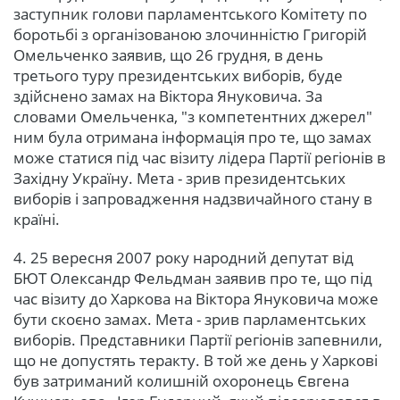
заступник голови парламентського Комітету по
боротьбі з організованою злочинністю Григорій
Омельченко заявив, що 26 грудня, в день
третього туру президентських виборів, буде
здійснено замах на Віктора Януковича. За
словами Омельченка, "з компетентних джерел"
ним була отримана інформація про те, що замах
може статися під час візиту лідера Партії регіонів в
Західну Україну. Мета - зрив президентських
виборів і запровадження надзвичайного стану в
країні.
4. 25 вересня 2007 року народний депутат від
БЮТ Олександр Фельдман заявив про те, що під
час візиту до Харкова на Віктора Януковича може
бути скоєно замах. Мета - зрив парламентських
виборів. Представники Партії регіонів запевнили,
що не допустять теракту. В той же день у Харкові
був затриманий колишній охоронець Євгена