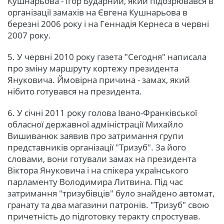
Кушнарьова - Ігор Бударний, який підозрювався в
організації замахів на Євгена Кушнарьова в
березні 2006 року і на Геннадія Кернеса в червні
2007 року.
5. У червні 2010 року газета "Сегодня" написала
про зміну маршруту кортежу президента
Януковича. Ймовірна причина - замах, який
нібито готувався на президента.
6. У січні 2011 року голова Івано-Франківської
обласної державної адміністрації Михайло
Вишиванюк заявив про затримання групи
представників організації "Тризуб". За його
словами, вони готували замах на президента
Віктора Януковича і на спікера українського
парламенту Володимира Литвина. Під час
затримання "тризубівців" було знайдено автомат,
гранату та два магазини патронів. "Тризуб" свою
причетність до підготовку теракту спростував.