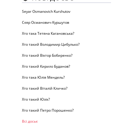
Seyar Osmanovich Kurshutov
Сєяр Османович Куршутов
Хто така Тетяна Кагановська?
Хто такий Володимир Цибулько?
Хто такий Віктор Бобиренко?
Хто такий Кирило Буданов?
Хто така Юлія Мендель?
Хто такий Віталій Кличко?
Хто такий Юзік?
Хто такий Петро Порошенко?
Всі досьє