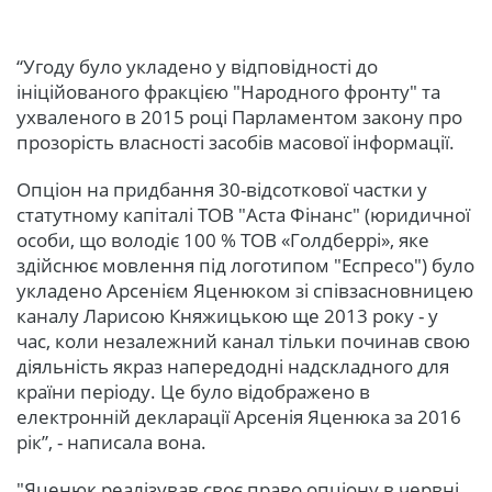
“Угоду було укладено у відповідності до
ініційованого фракцією "Народного фронту" та
ухваленого в 2015 році Парламентом закону про
прозорість власності засобів масової інформації.
Опціон на придбання 30-відсоткової частки у
статутному капіталі ТОВ "Аста Фінанс" (юридичної
особи, що володіє 100 % ТОВ «Голдберрі», яке
здійснює мовлення під логотипом "Еспресо") було
укладено Арсенієм Яценюком зі співзасновницею
каналу Ларисою Княжицькою ще 2013 року - у
час, коли незалежний канал тільки починав свою
діяльність якраз напередодні надскладного для
країни періоду. Це було відображено в
електронній декларації Арсенія Яценюка за 2016
рік”, - написала вона.
"Яценюк реалізував своє право опціону в червні