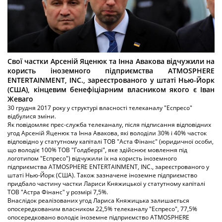
Свої частки Арсеній Яценюк та Інна Авакова відчужили на
користь іноземного підприємства ATMOSPHERE
ENTERTAINMENT, INC., зареєстрованого у штаті Нью-Йорк
(США), кінцевим бенефіціарним власником якого є Іван
Жеваго
30 грудня 2017 року у структурі власності телеканалу "Еспресо"
відбулися зміни.
Як повідомляє прес-служба телеканалу, після підписання відповідних
угод Арсеній Яценюк та Інна Авакова, які володіли 30% і 40% часток
відповідно у статутному капіталі ТОВ "Аста Фінанс" (юридичної особи,
що володіє 100% ТОВ "Голдберрі", яке здійснює мовлення під
логотипом "Еспресо") відчужили їх на користь іноземного
підприємства ATMOSPHERE ENTERTAINMENT, INC., зареєстрованого у
штаті Нью-Йорк (США). Також зазначене іноземне підприємство
придбало частину частки Лариси Княжицької у статутному капіталі
ТОВ "Астра Фінанс" у розмірі 7,5%.
Внаслідок реалізованих угод Лариса Княжицька залишається
опосередкованим власником 22,5% телеканалу "Еспресо", 77,5%
опосередковано володіє іноземне підприємство ATMOSPHERE