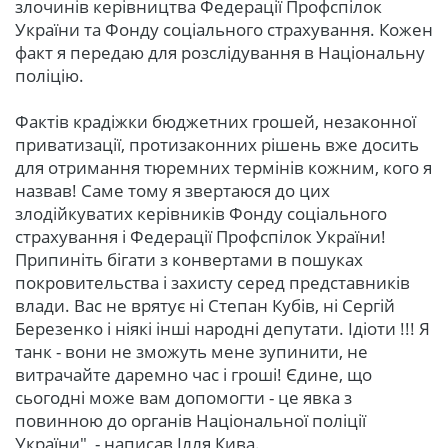
злочинів керівництва Федерації Профспілок
України та Фонду соціального страхування. Кожен
факт я передаю для розслідування в Національну
поліцію.
Фактів крадіжки бюджетних грошей, незаконної
приватизації, протизаконних рішень вже досить
для отримання тюремних термінів кожним, кого я
назвав! Саме тому я звертаюся до цих
злодійкуватих керівників Фонду соціального
страхування і Федерації Профспілок України!
Припиніть бігати з конвертами в пошуках
покровительства і захисту серед представників
влади. Вас не врятує ні Степан Кубів, ні Сергій
Березенко і ніякі інші народні депутати. Ідіоти !!! Я
танк - вони не зможуть мене зупинити, не
витрачайте даремно час і гроші! Єдине, що
сьогодні може вам допомогти - це явка з
повинною до органів Національної поліції
України", - написав Ілля Кива.