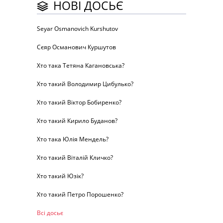
НОВІ ДОСЬЄ
Seyar Osmanovich Kurshutov
Сєяр Османович Куршутов
Хто така Тетяна Кагановська?
Хто такий Володимир Цибулько?
Хто такий Віктор Бобиренко?
Хто такий Кирило Буданов?
Хто така Юлія Мендель?
Хто такий Віталій Кличко?
Хто такий Юзік?
Хто такий Петро Порошенко?
Всі досьє