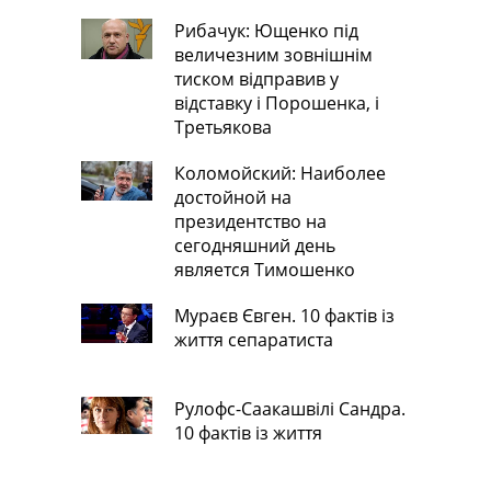
Рибачук: Ющенко під
величезним зовнішнім
тиском відправив у
відставку і Порошенка, і
Третьякова
Коломойский: Наиболее
достойной на
президентство на
сегодняшний день
является Тимошенко
Мураєв Євген. 10 фактів із
життя сепаратиста
Рулофс-Саакашвілі Сандра.
10 фактів із життя