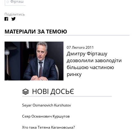
Фірташ
Поділитись
МАТЕРІАЛИ ЗА ТЕМОЮ
07 Лютого 2011
Дмитру Фірташу
дозволили заволодіти
більшою частиною
ринку
НОВІ ДОСЬЄ
Seyar Osmanovich Kurshutov
Сєяр Османович Куршутов
Хто така Тетяна Кагановська?