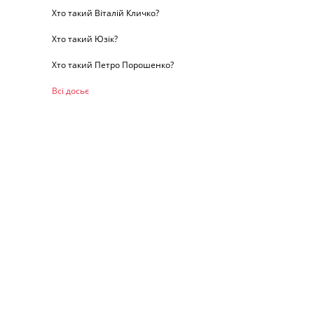
Хто такий Віталій Кличко?
Хто такий Юзік?
Хто такий Петро Порошенко?
Всі досьє