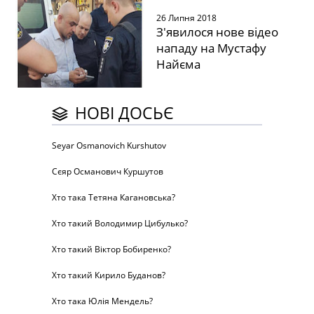
26 Липня 2018
З'явилося нове відео
нападу на Мустафу
Найєма
НОВІ ДОСЬЄ
Seyar Osmanovich Kurshutov
Сєяр Османович Куршутов
Хто така Тетяна Кагановська?
Хто такий Володимир Цибулько?
Хто такий Віктор Бобиренко?
Хто такий Кирило Буданов?
Хто така Юлія Мендель?