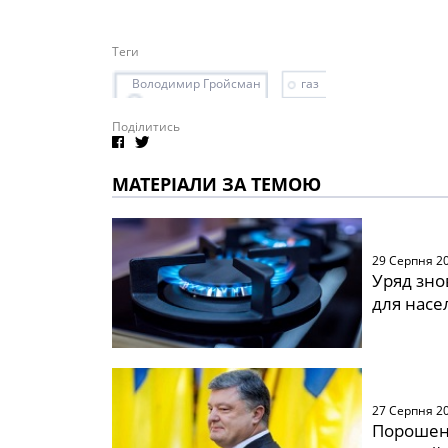
Теги
Володимир Гройсман
газ
Поділитись
МАТЕРІАЛИ ЗА ТЕМОЮ
29 Серпня 2
Уряд зно
для насе
27 Серпня 2
Порошенк