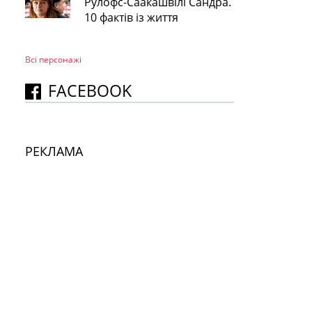
Рулофс-Саакашвілі Сандра.
10 фактів із життя
Всі персонажi
FACEBOOK
РЕКЛАМА