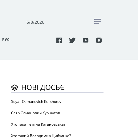
6/8/2026
РУC
НОВІ ДОСЬЄ
Seyar Osmanovich Kurshutov
Сєяр Османович Куршутов
Хто така Тетяна Кагановська?
Хто такий Володимир Цибулько?