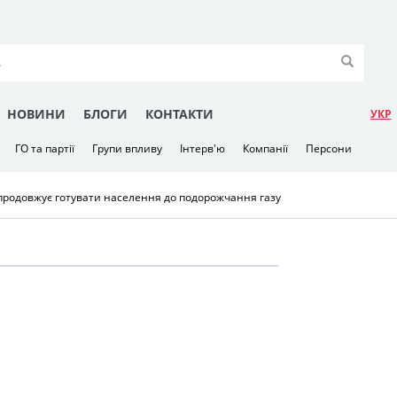
НОВИНИ
БЛОГИ
КОНТАКТИ
УКР
ГО та партії
Групи впливу
Інтерв'ю
Компанії
Персони
продовжує готувати населення до подорожчання газу