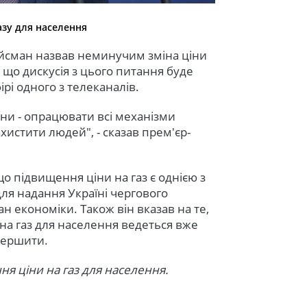
зу для населення
ойсман назвав неминучим зміна ціни
, що дискусія з цього питання буде
ірі одного з телеканалів.
ни - опрацювати всі механізми
хистити людей", - сказав прем'єр-
о підвищення ціни на газ є однією з
я надання Україні чергового
н економіки. Також він вказав на те,
на газ для населення ведеться вже
авершити.
я ціни на газ для населення.