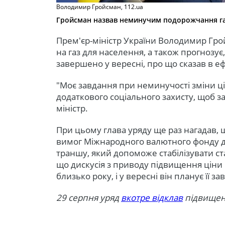
Володимир Гройсман, 112.ua
Гройсман назвав неминучим подорожчання га
Прем'єр-міністр України Володимир Гр
на газ для населення, а також прогнозує
завершено у вересні, про що сказав в еф
"Моє завдання при неминучості зміни ці
додаткового соціального захисту, щоб за
міністр.
При цьому глава уряду ще раз нагадав, щ
вимог Міжнародного валютного фонду дл
траншу, який допоможе стабілізувати ста
що дискусія з приводу підвищення ціни 
близько року, і у вересні він планує її з
29 серпня уряд
вкотре відклав
підвищенн