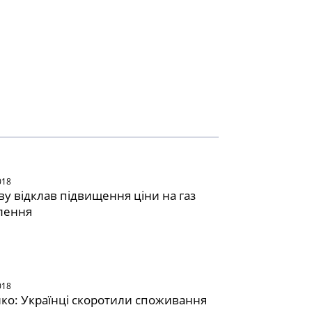
018
ву відклав підвищення ціни на газ
лення
018
о: Українці скоротили споживання