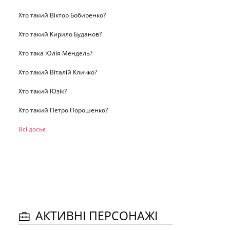
Хто такий Віктор Бобиренко?
Хто такий Кирило Буданов?
Хто така Юлія Мендель?
Хто такий Віталій Кличко?
Хто такий Юзік?
Хто такий Петро Порошенко?
Всі досьє
АКТИВНІ ПЕРСОНАЖІ