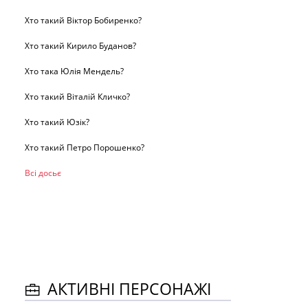
Хто такий Віктор Бобиренко?
Хто такий Кирило Буданов?
Хто така Юлія Мендель?
Хто такий Віталій Кличко?
Хто такий Юзік?
Хто такий Петро Порошенко?
Всі досьє
АКТИВНІ ПЕРСОНАЖІ