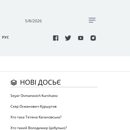
5/8/2026
РУC
НОВІ ДОСЬЄ
Seyar Osmanovich Kurshutov
Сєяр Османович Куршутов
Хто така Тетяна Кагановська?
Хто такий Володимир Цибулько?