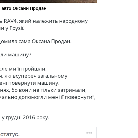
и авто Оксани Продан
ль RAV4, який належить народному
 у Грузії.
відомила сама Оксана Продан.
рали машину?
 але ми її пройшли.
 які всупереч загальному
мені повернути машину.
внях, бо вони не тільки затримали,
мально допомогли мені її повернути”,
у грудні 2016 року.