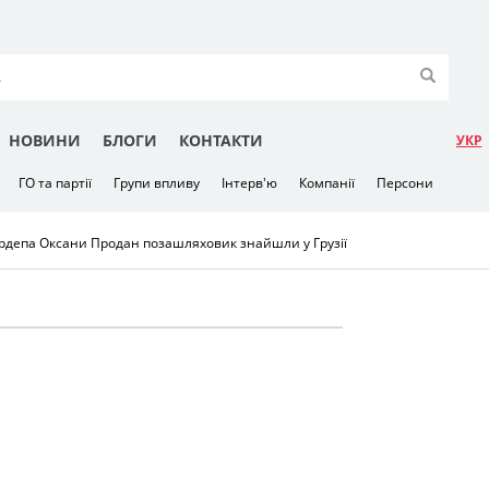
НОВИНИ
БЛОГИ
КОНТАКТИ
УКР
ГО та партії
Групи впливу
Інтерв'ю
Компанії
Персони
ардепа Оксани Продан позашляховик знайшли у Грузії