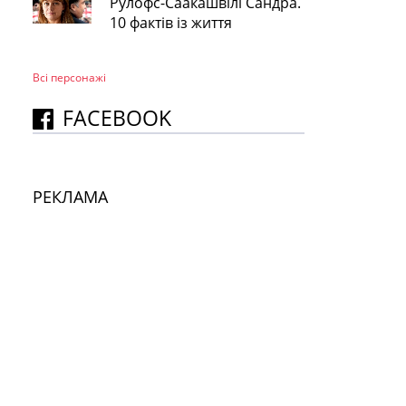
Рулофс-Саакашвілі Сандра.
10 фактів із життя
Всі персонажi
FACEBOOK
РЕКЛАМА