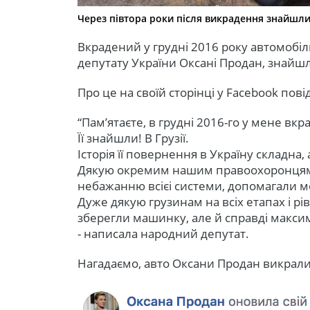
Через півтора роки після викрадення знайшл
Вкрадений у грудні 2016 року автомобі
депутату України Оксані Продан, знайшли
Про це на своїй сторінці у Facebook по
“Пам’ятаєте, в грудні 2016-го у мене вк
Її знайшли! В Грузії.
Історія її повернення в Україну складна,
Дякую окремим нашим правоохоронцям,
небажанню всієі системи, допомагали 
Дуже дякую грузинам на всіх етапах і рі
зберегли машинку, але й справді макси
- написала народний депутат.
Нагадаємо, авто Оксани Продан викрали 