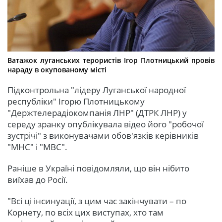
Ватажок луганських терористів Ігор Плотницький провів
нараду в окупованому місті
Підконтрольна "лідеру Луганської народної
республіки" Ігорю Плотницькому
"Держтелерадіокомпанія ЛНР" (ДТРК ЛНР) у
середу зранку опублікувала відео його "робочої
зустрічі" з виконувачами обов'язків керівників
"МНС" і "МВС".
Раніше в Україні повідомляли, що він нібито
виїхав до Росії.
"Всі ці інсинуації, з цим час закінчувати – по
Корнету, по всіх цих виступах, хто там