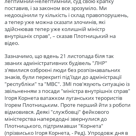
легітимний-нелегітимний, суд свою крапку
поставив, і за законом все зрозуміло. Ми
недооцінили ту кількість і склад правопорушень,
а тепер уже можна сказати злочинів, які
здійснював тепер уже колишній міністр
внутрішніх справ", – сказав Плотницький на
відео.
Зазначимо, що вдень 21 листопада біля так
званих адміністративних будівель "ЛНР"
з'явилися озброєні люди без розпізнавальних
знаків, були перекриті під'їзди до адміністрації
"республіки" та "МВС". ЗМІ пов'язують ситуацію із
звільненням з посади "міністра внутрішніх справ"
Ігоря Корнета ватажком луганських терористів
Ігорем Плотницьким. Проте перший йти з роботи
відмовився. Деякі "службовці" фейкового
міністерства напередодні звернулися до
Плотницького, підтримавши "Корнета"
(прізвисько Ігоря Корнета, - Ред). Упродовж дня в