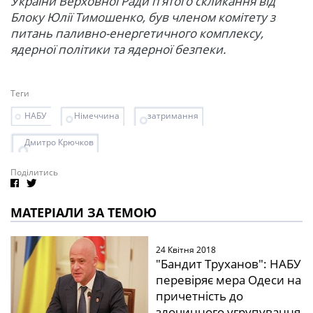
України Верховної Ради п’ятого скликання від
Блоку Юлії Тимошенко, був членом комітету з
питань паливно-енергетичного комплексу,
ядерної політики та ядерної безпеки.
Теги
НАБУ
Німеччина
затримання
Дмитро Крючков
Поділитись
МАТЕРІАЛИ ЗА ТЕМОЮ
24 Квітня 2018
"Бандит Труханов": НАБУ
перевіряє мера Одеси на
причетність до
злочинного угрупування