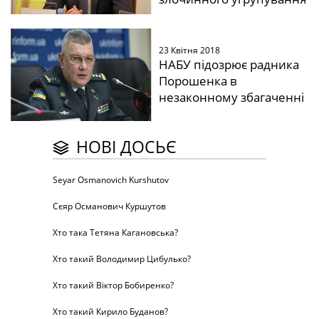
23 Квітня 2018
НАБУ підозрює радника
Порошенка в
незаконному збагаченні
НОВІ ДОСЬЄ
Seyar Osmanovich Kurshutov
Сєяр Османович Куршутов
Хто така Тетяна Кагановська?
Хто такий Володимир Цибулько?
Хто такий Віктор Бобиренко?
Хто такий Кирило Буданов?