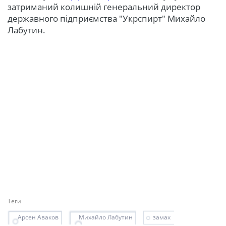
затриманий колишній генеральний директор
державного підприємства "Укрспирт" Михайло
Лабутин.
Теги
Арсен Аваков
Михайло Лабутин
замах