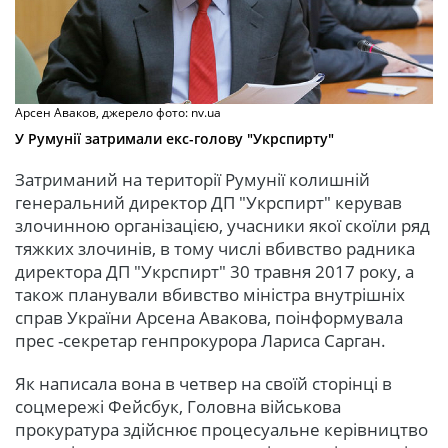
Арсен Аваков, джерело фото: nv.ua
У Румунії затримали екс-голову "Укрспирту"
Затриманий на території Румунії колишній
генеральний директор ДП "Укрспирт" керував
злочинною організацією, учасники якої скоїли ряд
тяжких злочинів, в тому числі вбивство радника
директора ДП "Укрспирт" 30 травня 2017 року, а
також планували вбивство міністра внутрішніх
справ України Арсена Авакова, поінформувала
прес -секретар генпрокурора Лариса Сарган.
Як написала вона в четвер на своїй сторінці в
соцмережі Фейсбук, Головна військова
прокуратура здійснює процесуальне керівництво