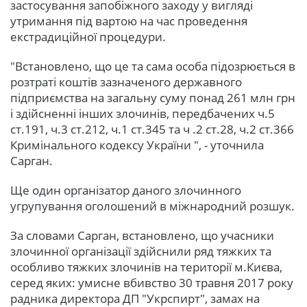
застосування запобіжного заходу у вигляді
утримання під вартою на час проведення
екстрадиційної процедури.
"Встановлено, що це та сама особа підозрюється в
розтраті коштів зазначеного державного
підприємства на загальну суму понад 261 млн грн
і здійсненні інших злочинів, передбачених ч.5
ст.191, ч.3 ст.212, ч.1 ст.345 та ч .2 ст.28, ч.2 ст.366
Кримінального кодексу України ", - уточнила
Сарган.
Ще один організатор даного злочинного
угрупування оголошений в міжнародний розшук.
За словами Сарган, встановлено, що учасники
злочинної організації здійснили ряд тяжких та
особливо тяжких злочинів на території м.Києва,
серед яких: умисне вбивство 30 травня 2017 року
радника директора ДП "Укрспирт", замах на