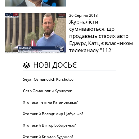
20 Серпня 2018
Журналісти
сумніваються, що
продавець старих авто
Едаурд Катц є власником
телеканалу "112"
НОВІ ДОСЬЄ
Seyar Osmanovich Kurshutov
Сєяр Османович Куршутов
Хто така Тетяна Кагановська?
Хто такий Володимир Цибулько?
Хто такий Віктор Бобиренко?
Хто такий Кирило Буданов?