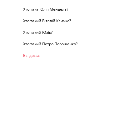
Хто така Юлія Мендель?
Хто такий Віталій Кличко?
Хто такий Юзік?
Хто такий Петро Порошенко?
Всі досьє