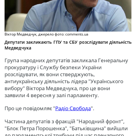
Віктор Медведчук, джерело фото: comments.ua
Депутати закликають ГПУ та СБУ розслідувати діяльність
Медведчука
Група народних депутатів закликала Генеральну
прокуратуру і Службу безпеки України
розслідувати, як вони стверджують,
антиукраїнську діяльність лідера "Українського
вибору" Віктора Медведчука, про це вони
заявили 4 вересня у залі парламенту.
Про це повідомляє "
Радіо Свобода
".
Частина депутатів з фракцій "Народний фронт",
"Блок Петра Порошенка", "Батьківщина" вийшли
до парламентської трибуни під час пленарного