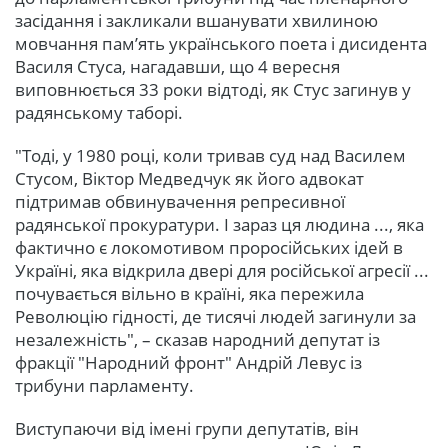
засідання і закликали вшанувати хвилиною
мовчання пам’ять українського поета і дисидента
Василя Стуса, нагадавши, що 4 вересня
виповнюється 33 роки відтоді, як Стус загинув у
радянському таборі.
"Тоді, у 1980 році, коли тривав суд над Василем
Стусом, Віктор Медведчук як його адвокат
підтримав обвинувачення репресивної
радянської прокуратури. І зараз ця людина ..., яка
фактично є локомотивом проросійських ідей в
Україні, яка відкрила двері для російської агресії ...
почувається вільно в країні, яка пережила
Революцію гідності, де тисячі людей загинули за
незалежність", – сказав народний депутат із
фракції "Народний фронт" Андрій Левус із
трибуни парламенту.
Виступаючи від імені групи депутатів, він