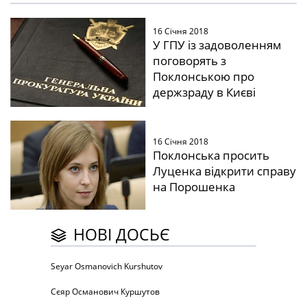
16 Січня 2018
У ГПУ із задоволенням
поговорять з
Поклонською про
держзраду в Києві
16 Січня 2018
Поклонська просить
Луценка відкрити справу
на Порошенка
НОВІ ДОСЬЄ
Seyar Osmanovich Kurshutov
Сєяр Османович Куршутов