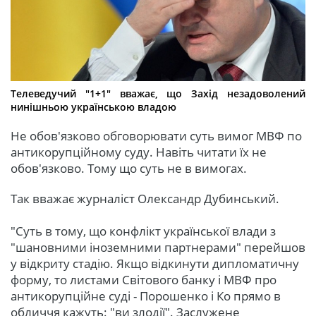
Телеведучий "1+1" вважає, що Захід незадоволений
нинішньою українською владою
Не обов'язково обговорювати суть вимог МВФ по
антикорупційному суду. Навіть читати їх не
обов'язково. Тому що суть не в вимогах.
Так вважає журналіст Олександр Дубинський.
"Суть в тому, що конфлікт української влади з
"шановними іноземними партнерами" перейшов
у відкриту стадію. Якщо відкинути дипломатичну
форму, то листами Світового банку і МВФ про
антикорупційне суді - Порошенко і Ко прямо в
обличчя кажуть: "ви злодії". Заслужене