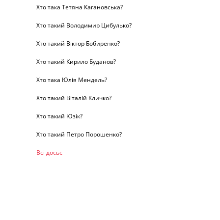
Хто така Тетяна Кагановська?
Хто такий Володимир Цибулько?
Хто такий Віктор Бобиренко?
Хто такий Кирило Буданов?
Хто така Юлія Мендель?
Хто такий Віталій Кличко?
Хто такий Юзік?
Хто такий Петро Порошенко?
Всі досьє