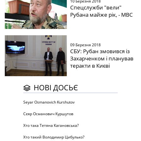
10 Березня 2018
Спецслужби "вели"
Рубана майже рік, - МВС
09 Березня 2018
СБУ: Рубан змовився із
Захарченком і планував
теракти в Києві
НОВІ ДОСЬЄ
Seyar Osmanovich Kurshutov
Сєяр Османович Куршутов
Хто така Тетяна Кагановська?
Хто такий Володимир Цибулько?