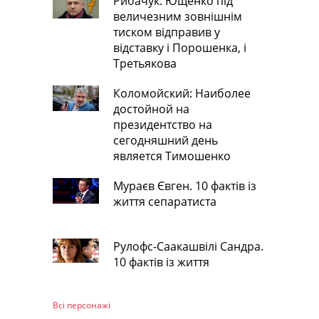
Рибачук: Ющенко під
величезним зовнішнім
тиском відправив у
відставку і Порошенка, і
Третьякова
Коломойский: Наиболее
достойной на
президентство на
сегодняшний день
является Тимошенко
Мураєв Євген. 10 фактів із
життя сепаратиста
Рулофс-Саакашвілі Сандра.
10 фактів із життя
Всі персонажi