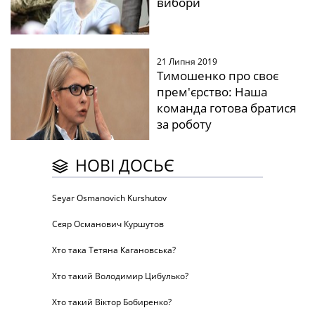
вибори
21 Липня 2019
Тимошенко про своє
прем'єрство: Наша
команда готова братися
за роботу
НОВІ ДОСЬЄ
Seyar Osmanovich Kurshutov
Сєяр Османович Куршутов
Хто така Тетяна Кагановська?
Хто такий Володимир Цибулько?
Хто такий Віктор Бобиренко?