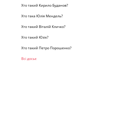
Хто такий Кирило Буданов?
Хто така Юлія Мендель?
Хто такий Віталій Кличко?
Хто такий Юзік?
Хто такий Петро Порошенко?
Всі досьє