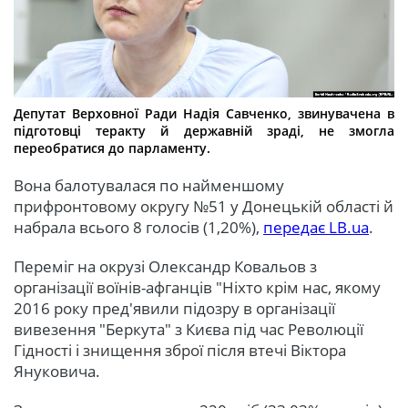
Депутат Верховної Ради Надія Савченко, звинувачена в
підготовці теракту й державній зраді, не змогла
переобратися до парламенту.
Вона балотувалася по найменшому
прифронтовому округу №51 у Донецькій області й
набрала всього 8 голосів (1,20%),
передає LB.ua
.
Переміг на окрузі Олександр Ковальов з
організації воїнів-афганців "Ніхто крім нас, якому
2016 року пред'явили підозру в організації
вивезення "Беркута" з Києва під час Революції
Гідності і знищення зброї після втечі Віктора
Януковича.