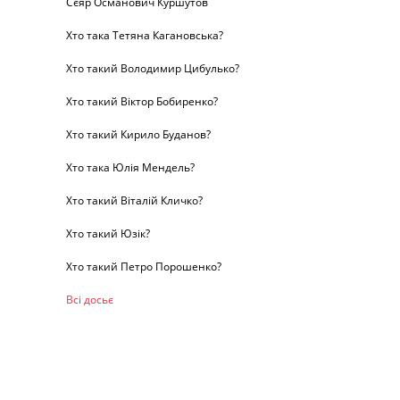
Сєяр Османович Куршутов
Хто така Тетяна Кагановська?
Хто такий Володимир Цибулько?
Хто такий Віктор Бобиренко?
Хто такий Кирило Буданов?
Хто така Юлія Мендель?
Хто такий Віталій Кличко?
Хто такий Юзік?
Хто такий Петро Порошенко?
Всі досьє