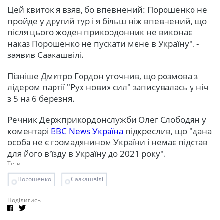
Цей квиток я взяв, бо впевнений: Порошенко не
пройде у другий тур і я більш ніж впевнений, що
після цього жоден прикордонник не виконає
наказ Порошенко не пускати мене в Україну", -
заявив Саакашвілі.
Пізніше Дмитро Гордон уточнив, що розмова з
лідером партії "Рух нових сил" записувалась у ніч
з 5 на 6 березня.
Речник Держприкордонслужби Олег Слободян у
коментарі
ВВС News Україна
підкреслив, що "дана
особа не є громадянином України і немає підстав
для його в'їзду в Україну до 2021 року".
Теги
Порошенко
Саакашвілі
Поділитись