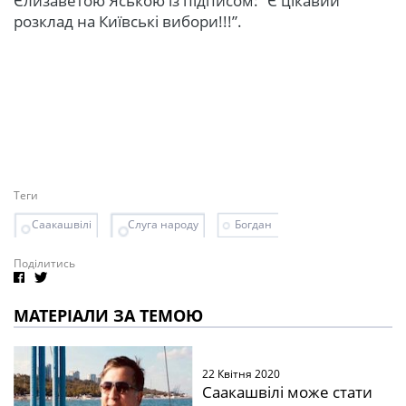
Єлизаветою Яською із підписом: “Є цікавий
розклад на Київські вибори!!!”.
Теги
Саакашвілі
Слуга народу
Богдан
Поділитись
МАТЕРІАЛИ ЗА ТЕМОЮ
22 Квітня 2020
Саакашвілі може стати