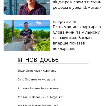
віце-прем'єром з питань
реформ в уряді Шмигаля
10 Березня 2020
П’ять машин, квартира в
Словаччині та мільйони
на рахунках. Богдан
вперше показав
декларацію
НОВІ ДОСЬЄ
Seyar Osmanovich Kurshutov
Сєяр Османович Куршутов
Хто така Тетяна Кагановська?
Хто такий Володимир Цибулько?
Хто такий Віктор Бобиренко?