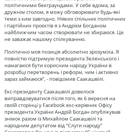
політичними бекграундами. У себе вдома, за
дружнім столом, я можу обговорювати будь-які
теми з ким завгодно. Ніяких спільних політичних
і партійних проєктів я з Андрієм Богданом
найближчим часом створювати не збираюся. Це
не заважає нашому спілкуванню.
Політично моя позиція абсолютно зрозуміла. Я
повністю підтримую президента Зеленського і
намагаюся бути корисним народу України в
розробці перетворень і реформ, чим і активно
зараз займаюся”, - повідомив Саакашвілі.
Екс-президенту Саакашвілі довелося
виправдовуватися після того, як 6 вересня на
своїй сторінці у Facebook екс-керівник Офісу
президента України Андрій Богдан опублікував
знімок разом із Михайлом Саакашвілі та
народним депутатом від “Слуги народу”