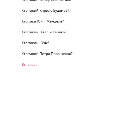
Хто такий Кирило Буданов?
Хто така Юлія Мендель?
Хто такий Віталій Кличко?
Хто такий Юзік?
Хто такий Петро Порошенко?
Всі досьє