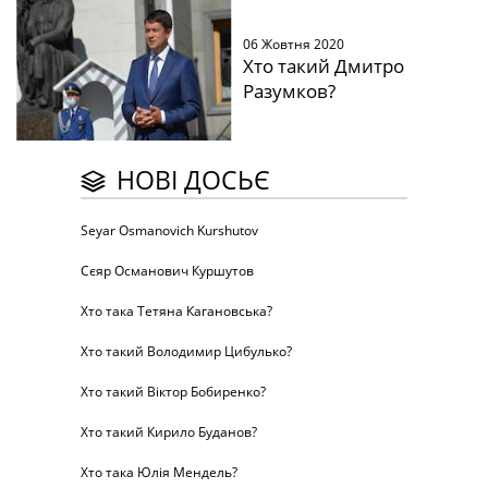
06 Жовтня 2020
Хто такий Дмитро
Разумков?
НОВІ ДОСЬЄ
Seyar Osmanovich Kurshutov
Сєяр Османович Куршутов
Хто така Тетяна Кагановська?
Хто такий Володимир Цибулько?
Хто такий Віктор Бобиренко?
Хто такий Кирило Буданов?
Хто така Юлія Мендель?