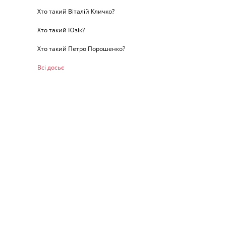
Хто такий Віталій Кличко?
Хто такий Юзік?
Хто такий Петро Порошенко?
Всі досьє