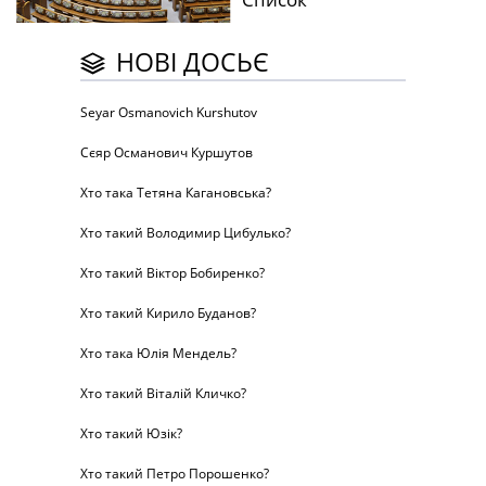
НОВІ ДОСЬЄ
Seyar Osmanovich Kurshutov
Сєяр Османович Куршутов
Хто така Тетяна Кагановська?
Хто такий Володимир Цибулько?
Хто такий Віктор Бобиренко?
Хто такий Кирило Буданов?
Хто така Юлія Мендель?
Хто такий Віталій Кличко?
Хто такий Юзік?
Хто такий Петро Порошенко?