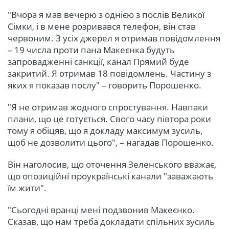
"Вчора я мав вечерю з однією з послів Великої
Сімки, і в мене розривався телефон, він став
червоним. З усіх джерел я отримав повідомлення
– 19 числа проти пана Макеєнка будуть
запровадженні санкції, канал Прямий буде
закритий. Я отримав 18 повідомлень. Частину з
яких я показав послу" – говорить Порошенко.
"Я не отримав жодного спростування. Навпаки
плани, що це готується. Свого часу півтора роки
тому я обіцяв, що я докладу максимум зусиль,
щоб не дозволити цього", – нагадав Порошенко.
Він наголосив, що оточення Зеленського вважає,
що опозиційні проукраїнські канали "заважають
їм жити".
"Сьогодні вранці мені подзвонив Макеєнко.
Сказав, що нам треба докладати спільних зусиль