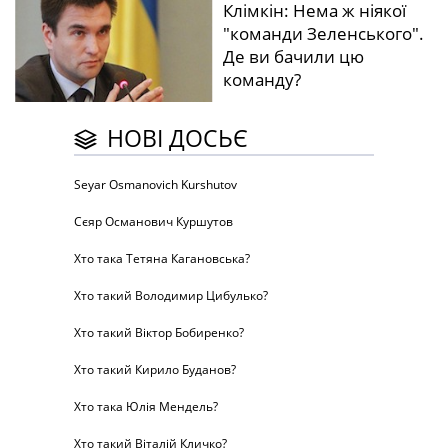
Клімкін: Нема ж ніякої
"команди Зеленського".
Де ви бачили цю
команду?
НОВІ ДОСЬЄ
Seyar Osmanovich Kurshutov
Сєяр Османович Куршутов
Хто така Тетяна Кагановська?
Хто такий Володимир Цибулько?
Хто такий Віктор Бобиренко?
Хто такий Кирило Буданов?
Хто така Юлія Мендель?
Хто такий Віталій Кличко?