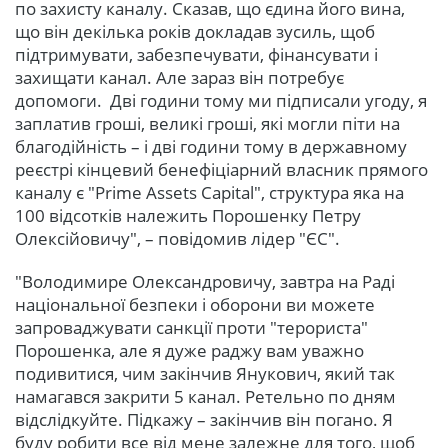
по захисту каналу. Сказав, що єдина його вина,
що він декілька років докладав зусиль, щоб
підтримувати, забезпечувати, фінансувати і
захищати канал. Але зараз він потребує
допомоги. Дві години тому ми підписали угоду, я
заплатив гроші, великі гроші, які могли піти на
благодійність – і дві години тому в державному
реєстрі кінцевий бенефіціарний власник прямого
каналу є "Prime Assets Capital", структура яка на
100 відсотків належить Порошенку Петру
Олексійовичу", – повідомив лідер "ЄС".
"Володимире Олександровичу, завтра на Раді
національної безпеки і оборони ви можете
запроваджувати санкції проти "терориста"
Порошенка, але я дуже раджу вам уважно
подивитися, чим закінчив Янукович, який так
намагався закрити 5 канал. Ретельно по дням
відслідкуйте. Підкажу – закінчив він погано. Я
буду робити все від мене залежне для того, щоб