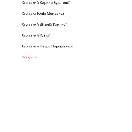
Хто такий Кирило Буданов?
Хто така Юлія Мендель?
Хто такий Віталій Кличко?
Хто такий Юзік?
Хто такий Петро Порошенко?
Всі досьє