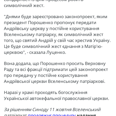
символічний жест.
"Днями буде зареєстровано законопроект, яким
президент Порошенко пропонує передати
Андріївську церкву у постійне користування
Вселенському патріарху, як символічний жест
того, що святий Андрій у свій час хрестив Україну.
Це буде символічний жест єднання з Матір'ю-
церквою", - сказала Луценко.
Вона додала, що Порошенко просить Верховну
Раду та всі фракції підтримати цей законопроект
про передачу у постійне користування
Андріївської церкви Вселенському патріархові.
Наразі у храмі проходять богослужіння
Української автокефальної православної церкви.
За рішенням Синоду 11 жовтня Вселенський
патріархат
продовжує процедуру
надання