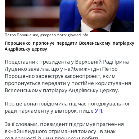
Петро Порошенко, джерело фото: glavred.info
Порошенко пропонує передати Вселенському патріарху
Андріївську церкву
Представник президента у Верховній Раді Ірина
Луценко заявила, що у найближчі дні Петро
Порошенко зареєструє законопроект, яким
пропонується передати у постійне користування
Вселенському патріарху Андріївську церкву.
Про це вона повідомила під час погоджувальної
ради парламенту у вівторок, пише
УП
.
За її словами, президент підтримує прагнення
якнайшвидшого отримання томосу і в знак
солідарності із цим процесом робить