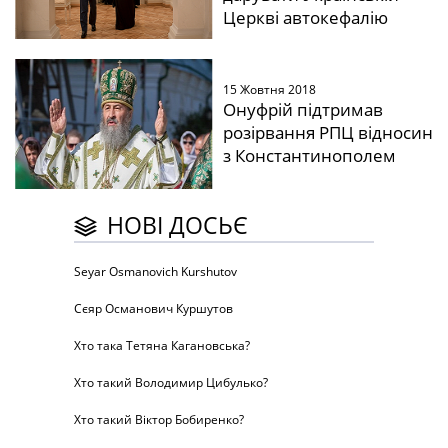
Церкві автокефалію
15 Жовтня 2018
Онуфрій підтримав
розірвання РПЦ відносин
з Константинополем
НОВІ ДОСЬЄ
Seyar Osmanovich Kurshutov
Сєяр Османович Куршутов
Хто така Тетяна Кагановська?
Хто такий Володимир Цибулько?
Хто такий Віктор Бобиренко?