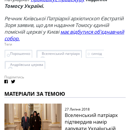
Томосу Україні.
Речник Київської Патріархії архієпископ Євстратій
Зоря заявив, що для надання Томосу єдиній
помісній церкві у Києві
має відбутися об'єднавчий
собор.
Теги
Порошенко
Вселенський патріарх
синод
Андріївська церква
Поділитись
МАТЕРІАЛИ ЗА ТЕМОЮ
27 Липня 2018
Вселенський патріарх
підтвердив намір
дарувати Українській