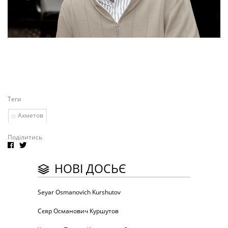
Теги
Ахметов
Поділитись
НОВІ ДОСЬЄ
Seyar Osmanovich Kurshutov
Сєяр Османович Куршутов