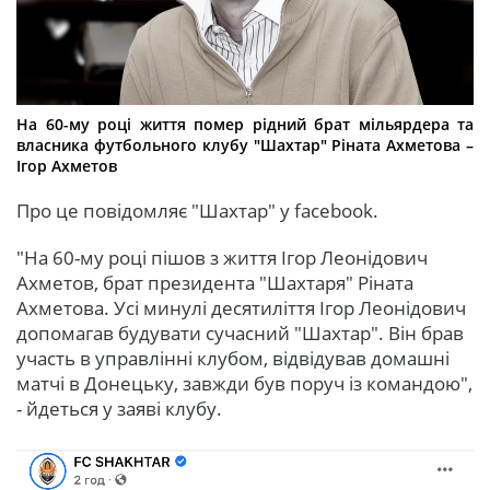
На 60-му році життя помер рідний брат мільярдера та
власника футбольного клубу "Шахтар" Ріната Ахметова –
Ігор Ахметов
Про це повідомляє "Шахтар" у facebook.
"На 60-му році пішов з життя Ігор Леонідович
Ахметов, брат президента "Шахтаря" Ріната
Ахметова. Усі минулі десятиліття Ігор Леонідович
допомагав будувати сучасний "Шахтар". Він брав
участь в управлінні клубом, відвідував домашні
матчі в Донецьку, завжди був поруч із командою",
- йдеться у заяві клубу.