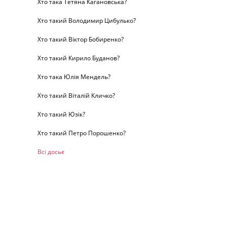
Хто така Тетяна Кагановська?
Хто такий Володимир Цибулько?
Хто такий Віктор Бобиренко?
Хто такий Кирило Буданов?
Хто така Юлія Мендель?
Хто такий Віталій Кличко?
Хто такий Юзік?
Хто такий Петро Порошенко?
Всі досьє