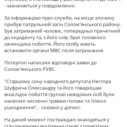
- зазначається у повідомленні.
За інформацією прес-служби, на місце злочину
прибув патрульний загін Солом'янського району.
Був затриманий чоловік, попередньо причетний
до інциденту та, з його слів, брат головного
зачинщика побиття. Його особу мають
встановити органи МВС після затримання.
Потерпілі написали відповідні заяви до
Солом'янського РУВС.
"Старшому сину народного депутата Нестора
Шуфрича Олександру та його товаришам
внаслідок побиття групою невідомих осіб були
нанесені численні травми голови та тілесні
ушкодження", - сказано у дописі.
На даний момент постраждалі знаходяться у
стаціонарному відділенні однієї з приватних