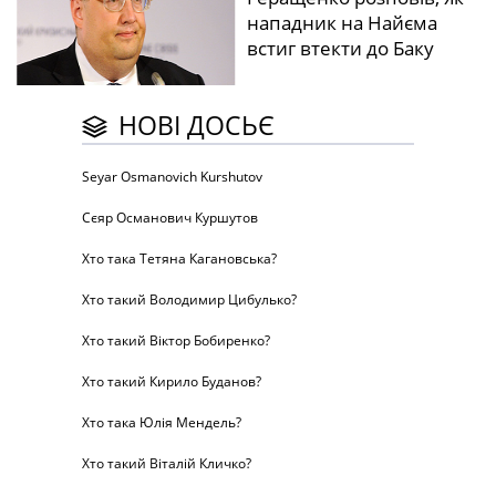
нападник на Найєма
встиг втекти до Баку
НОВІ ДОСЬЄ
Seyar Osmanovich Kurshutov
Сєяр Османович Куршутов
Хто така Тетяна Кагановська?
Хто такий Володимир Цибулько?
Хто такий Віктор Бобиренко?
Хто такий Кирило Буданов?
Хто така Юлія Мендель?
Хто такий Віталій Кличко?