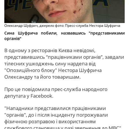
Олександр Шуфрич, джерело фото: Пресс-служба Нестора Шуфрича
Сина Шуфрича побили, назвавшись "представниками
органів"
В одному з ресторанів Києва невідомі,
представившись “працівниками органів”, завдали
тілесних ушкоджень сину нардепа від
"Опозиційного блоку" Нестора Шуфрича
Олександру та його товаришам.
Про це повідомила прес-служба народного
депутата у Facebook.
"Нападники представилися працівниками
"органiв", до і після інциденту погрожували
фізичною розправою i використанням
службового становища у разі звернення до МВС",