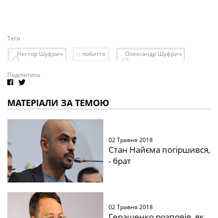
Теги
Нестор Шуфрич
побиття
Олександр Шуфрич
Поділитись
МАТЕРІАЛИ ЗА ТЕМОЮ
02 Травня 2018
Стан Найєма погіршився,
- брат
02 Травня 2018
Геращенко розповів, як