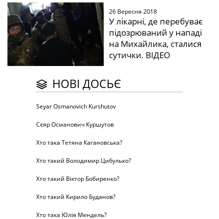
26 Вересня 2018
У лікарні, де перебуває
підозрюваний у нападі
на Михайлика, сталися
сутички. ВІДЕО
НОВІ ДОСЬЄ
Seyar Osmanovich Kurshutov
Сєяр Османович Куршутов
Хто така Тетяна Кагановська?
Хто такий Володимир Цибулько?
Хто такий Віктор Бобиренко?
Хто такий Кирило Буданов?
Хто така Юлія Мендель?