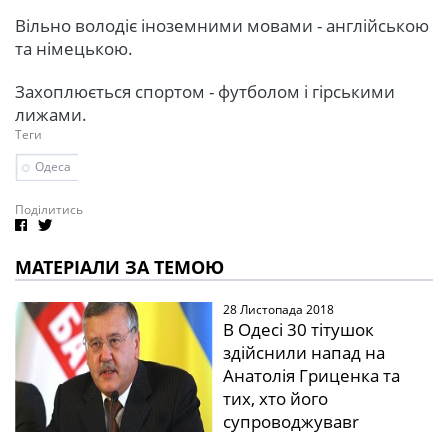
Вільно володіє іноземними мовами - англійською
та німецькою.
Захоплюється спортом - футболом і гірськими
лижами.
Теги
Одеса
Поділитись
МАТЕРІАЛИ ЗА ТЕМОЮ
28 Листопада 2018
В Одесі 30 тітушок
здійснили напад на
Анатолія Гриценка та
тих, хто його
супроводжувавr