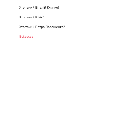
Хто такий Віталій Кличко?
Хто такий Юзік?
Хто такий Петро Порошенко?
Всі досьє