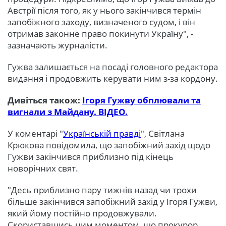
Австрії після того, як у нього закінчився термін
запобіжного заходу, визначеного судом, і він
отримав законне право покинути Україну", -
зазначають журналісти.
Гужва залишається на посаді головного редактора
видання і продовжить керувати ним з-за кордону.
Дивіться також:
Ігоря Гужву обплювали та
вигнали з Майдану. ВІДЕО.
У коментарі "
Українській правді
", Світлана
Крюкова повідомила, що запобіжний захід щодо
Гужви закінчився приблизно під кінець
новорічних свят.
"Десь приблизно пару тижнів назад чи трохи
більше закінчився запобіжний захід у Ігоря Гужви,
який йому постійно продовжували.
Скориставшись цим моментом, що прокурор,