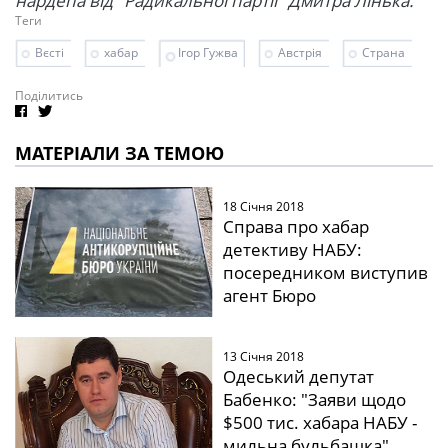
нардепа від "Радикальної партії" Дмитра Лінька.
Теги
Вєсті
хабар
Ігор Гужва
Австрія
Страна
Поділитись
МАТЕРІАЛИ ЗА ТЕМОЮ
18 Січня 2018
Справа про хабар
детективу НАБУ:
посередником виступив
агент Бюро
13 Січня 2018
Одеський депутат
Бабенко: "Заяви щодо
$500 тис. хабара НАБУ -
мильна бульбашка"