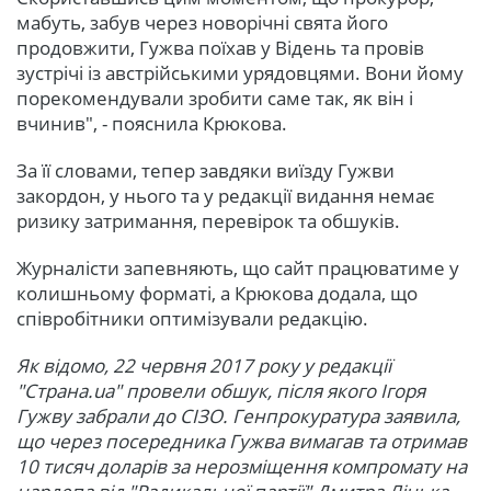
мабуть, забув через новорічні свята його
продовжити, Гужва поїхав у Відень та провів
зустрічі із австрійськими урядовцями. Вони йому
порекомендували зробити саме так, як він і
вчинив", - пояснила Крюкова.
За її словами, тепер завдяки виїзду Гужви
закордон, у нього та у редакції видання немає
ризику затримання, перевірок та обшуків.
Журналісти запевняють, що сайт працюватиме у
колишньому форматі, а Крюкова додала, що
співробітники оптимізували редакцію.
Як відомо, 22 червня 2017 року у редакції
"Страна.ua" провели обшук, після якого Ігоря
Гужву забрали до СІЗО. Генпрокуратура заявила,
що через посередника Гужва вимагав та отримав
10 тисяч доларів за нерозміщення компромату на