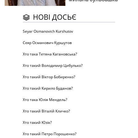
НОВІ ДОСЬЄ
Seyar Osmanovich Kurshutov
Сєяр Османович Куршутов
Хто така Тетяна Кагановська?
Хто такий Володимир Цибулько?
Хто такий Віктор Бобиренко?
Хто такий Кирило Буданов?
Хто така Юлія Мендель?
Хто такий Віталій Кличко?
Хто такий Юзік?
Хто такий Петро Порошенко?