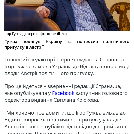
Ігор Гужва, джерело фото: kor.ill.in.ua
Гужва покинув Україну та попросив політичного
притулку в Австрії
Головний редактор інтернет-видання Страна.ua
Ігор Гужва виїхав з України до Відня та попросив у
влади Австрії політичного притулку.
Про це йдеться у зверненні редакції Страна.ua,
яке опублікувала у
Facebook
заступник головного
редактора видання Світлана Крюкова.
"Ми хочемо повідомити, що Ігор Гужва виїхав до
Відня і попросив політичного притулку у влади
Австрійської республіки відповідно до прийнятої
процедури. Підкреслимо, що Ігор Гужва виїхав до