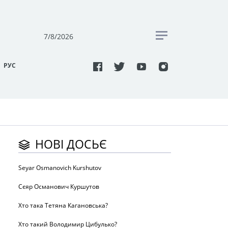
7/8/2026
РУC
НОВІ ДОСЬЄ
Seyar Osmanovich Kurshutov
Сєяр Османович Куршутов
Хто така Тетяна Кагановська?
Хто такий Володимир Цибулько?