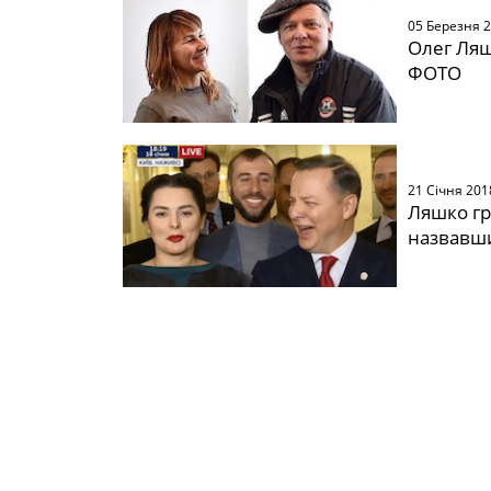
05 Березня 
Олег Ляшк
ФОТО
21 Січня 201
Ляшко гр
назвавши