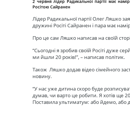
2 червня лідер Радикальної партії має нам
Росітою Сайранен
Лідер Радикальної партії Олег Ляшко зая
дружині Росіті Сайранен і пара має намі
Про це сам Ляшко написав на своїй сторі
“Сьогодні я зробив своїй Росіті дуже с
ми йшли 20 років!”, – написав політик.
Також Ляшко додав відео сімейного засті
новину.
“У нас уже дитина скоро буде розписуват
думав, чи варто це робити. Я хотів ще 20
Поставила ультиматум: або йдемо, або 