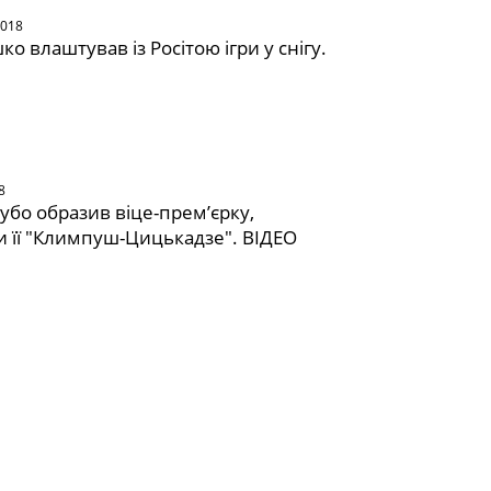
2018
о влаштував із Росітою ігри у снігу.
8
убо образив віце-прем’єрку,
 її "Климпуш-Цицькадзе". ВІДЕО