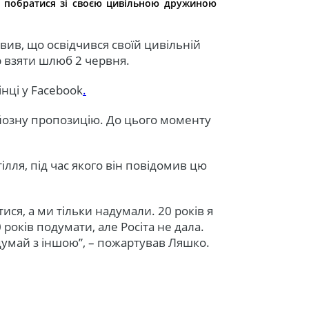
ір побратися зі своєю цивільною дружиною
вив, що освідчився своїй цивільній
р взяти шлюб 2 червня.
нці у Facebook
.
ерйозну пропозицію. До цього моменту
лля, під час якого він повідомив цю
ися, а ми тільки надумали. 20 років я
 років подумати, але Росіта не дала.
думай з іншою”, – пожартував Ляшко.