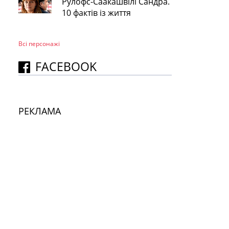
Рулофс-Саакашвілі Сандра.
10 фактів із життя
Всі персонажi
FACEBOOK
РЕКЛАМА