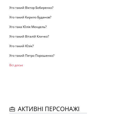
Хто такий Віктор Бобиренко?
Хто такий Кирило Буданов?
Хто така Юлія Мендель?
Хто такий Віталій Кличко?
Хто такий Юзік?
Хто такий Петро Порошенко?
Всі досьє
АКТИВНІ ПЕРСОНАЖІ