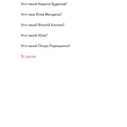
Хто такий Кирило Буданов?
Хто така Юлія Мендель?
Хто такий Віталій Кличко?
Хто такий Юзік?
Хто такий Петро Порошенко?
Всі досьє