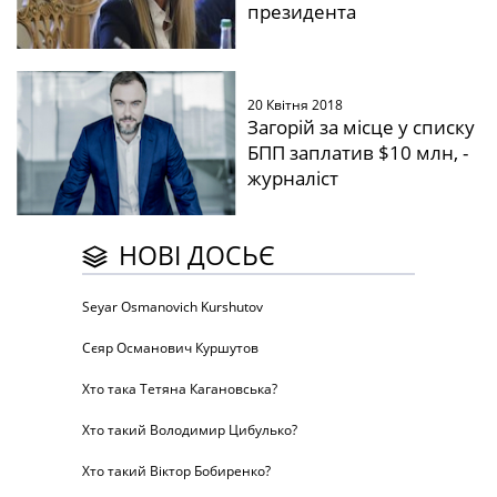
президента
20 Квітня 2018
Загорій за місце у списку
БПП заплатив $10 млн, -
журналіст
НОВІ ДОСЬЄ
Seyar Osmanovich Kurshutov
Сєяр Османович Куршутов
Хто така Тетяна Кагановська?
Хто такий Володимир Цибулько?
Хто такий Віктор Бобиренко?