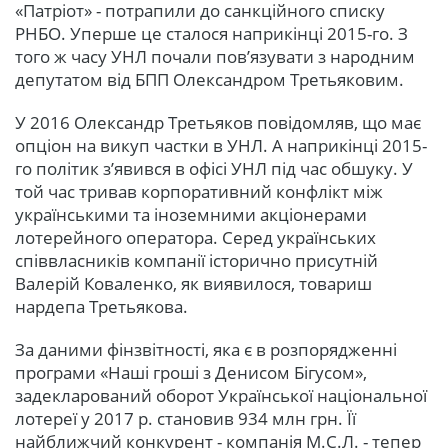
«Патріот» - потрапили до санкційного списку
РНБО. Уперше це сталося наприкінці 2015-го. З
того ж часу УНЛ почали пов’язувати з народним
депутатом від БПП Олександром Третьяковим.
У 2016 Олександр Третьяков повідомляв, що має
опціон на викуп частки в УНЛ. А наприкінці 2015-
го політик з’явився в офісі УНЛ під час обшуку. У
той час тривав корпоративний конфлікт між
українськими та іноземними акціонерами
лотерейного оператора. Серед українських
співвласників компанії історично присутній
Валерій Коваленко, як виявилося, товариш
нардепа Третьякова.
За даними фінзвітності, яка є в розпорядженні
програми «Наші гроші з Денисом Бігусом»,
задекларований оборот Української національної
лотереї у 2017 р. становив 934 млн грн. Її
найближчий конкурент - компанія М.С.Л. - тепер