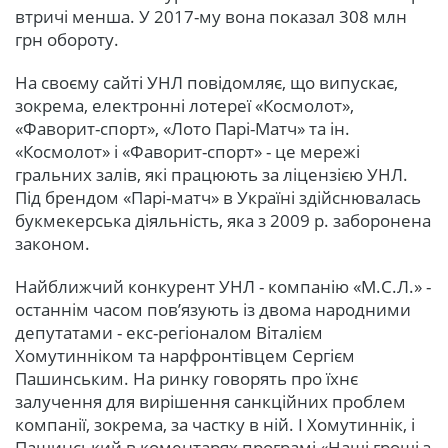
втричі менша. У 2017-му вона показал 308 млн
грн обороту.
На своєму сайті УНЛ повідомляє, що випускає,
зокрема, електронні лотереї «Космолот»,
«Фаворит-спорт», «Лото Парі-Матч» та ін.
«Космолот» і «Фаворит-спорт» - це мережі
гральних залів, які працюють за ліцензією УНЛ.
Під брендом «Парі-матч» в Україні здійснювалась
букмекерська діяльність, яка з 2009 р. заборонена
законом.
Найближчий конкурент УНЛ - компанію «М.С.Л.» -
останнім часом пов’язують із двома народними
депутатами - екс-регіоналом Віталієм
Хомутинніком та нарфронтівцем Сергієм
Пашинським. На ринку говорять про їхнє
залучення для вирішення санкційних проблем
компанії, зокрема, за частку в ній. І Хомутиннік, і
Пашинський в коментарях програмі «Наші гроші з