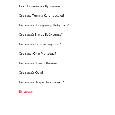
Сєяр Османович Куршутов
Хто така Тетяна Кагановська?
Хто такий Володимир Цибулько?
Хто такий Віктор Бобиренко?
Хто такий Кирило Буданов?
Хто така Юлія Мендель?
Хто такий Віталій Кличко?
Хто такий Юзік?
Хто такий Петро Порошенко?
Всі досьє