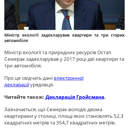
Міністр екології задекларував квартири та три старих
автомобіля
Міністр екології та природних ресурсів Остап
Семерак задекларував у 2017 році дві квартири та
три автомобіля.
Про це свідчать дані
електронної
декларації
урядовця.
Читайте також:
Декларація Гройсмана
.
Зазначається, що Семерак володіє двома
квартирами у столиці, площі яких становлять 52,3
квадратних метрів та 354,7 квадратних метрів.