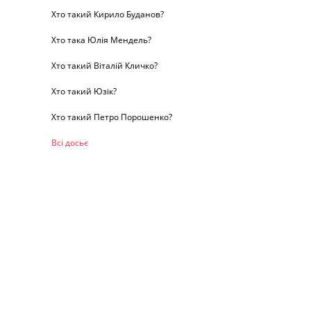
Хто такий Кирило Буданов?
Хто така Юлія Мендель?
Хто такий Віталій Кличко?
Хто такий Юзік?
Хто такий Петро Порошенко?
Всі досьє