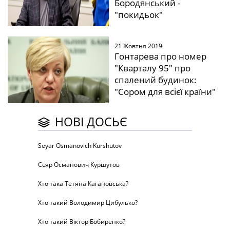
Бородянський -
"покидьок"
21 Жовтня 2019
Гонтарева про номер
"Кварталу 95" про
спалений будинок:
"Сором для всієї країни"
НОВІ ДОСЬЄ
Seyar Osmanovich Kurshutov
Сєяр Османович Куршутов
Хто така Тетяна Кагановська?
Хто такий Володимир Цибулько?
Хто такий Віктор Бобиренко?