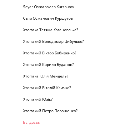
Seyar Osmanovich Kurshutov
Сєяр Османович Куршутов
Хто така Тетяна Кагановська?
Хто такий Володимир Цибулько?
Хто такий Віктор Бобиренко?
Хто такий Кирило Буданов?
Хто така Юлія Мендель?
Хто такий Віталій Кличко?
Хто такий Юзік?
Хто такий Петро Порошенко?
Всі досьє