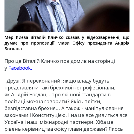
Мер Києва Віталій Кличко сказав у відеозверненні, що
думає про пропозиції глави Офісу президента Андрія
Богдана
Про це Віталій Кличко повідомив на сторінці
у
Facebook.
"Друзі! Я переконаний: якщо владу будуть
представляти такі брехливі непрофесіонали,
як Андрій Богдан, - про які нові стандарти в
політиці можна говорити? Якісь плітки,
безпідставна брехня... А також - маніпулювання
законами і Конституцією. І на це все дивиться вся
Україна і наші міжнародні партнери. Хіба це
рівень керівництва офісу глави держави? Якось