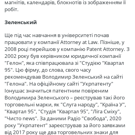
магнітів, календарів, блокнотів із зображенням її
робіт.
Зеленський
Ще під час навчання в університеті почав
працювати у компанії Attorney at Law. Пізніше, у
2008 році перейшов у компанію Patent Attorney. З
2002 року був керівником юридичної компанії
"Гелон", яка співпрацювала зі "Студією "Квартал
95". Цю фірму, до слова, свого часу
рекомендував Володимир Зеленський на сайті
"Гелона". На офіційному сайті "Укрпатенту"
Іонушас значиться патентним повіреним
Володимира Зеленського – реєстрував такі його
торговельні марки, як "Слуга народу", "Країна У",
"Квартал 95", "Студія "Квартал 95", "Ліга Сміху",
"Чисто news". За даними Радіо "Свобода", 2020
року "Укрпатент" зареєстрував за його заявками
від 2017 року ще два торговельних знаки для