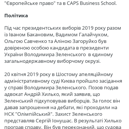
"Європейське право" та в CAPS Business School.
Політика
Під час президентських виборів 2019 року разом
із Іваном Бакановим, Вадимом Галайчуком,
Ольгою Савченко та Аліною Загоруйко був
довіреною особою кандидата в президенти
України Володимира Зеленського в єдиному
загальнодержавному виборчому окрузі.
20 квітня 2019 року в Шостому апеляційному
адміністративному суді Києва пройшло засідання
у справі Володимира Зеленського. Позов подав
адвокат Андрій Хилько, який заявив, що
Зеленський підкуповував виборців. За голос він
давав запрошення на дебати, які проходили на
НСК "Олімпійський". Захист Зеленського
представляв Сергій Іонушас. В результаті Хилько
програв справу. Він був переконаний, що судова