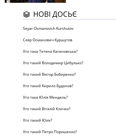
НОВІ ДОСЬЄ
Seyar Osmanovich Kurshutov
Сєяр Османович Куршутов
Хто така Тетяна Кагановська?
Хто такий Володимир Цибулько?
Хто такий Віктор Бобиренко?
Хто такий Кирило Буданов?
Хто така Юлія Мендель?
Хто такий Віталій Кличко?
Хто такий Юзік?
Хто такий Петро Порошенко?