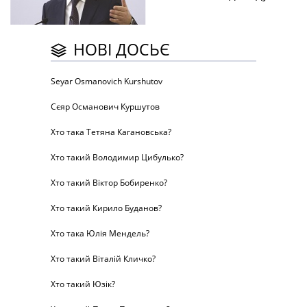
НОВІ ДОСЬЄ
Seyar Osmanovich Kurshutov
Сєяр Османович Куршутов
Хто така Тетяна Кагановська?
Хто такий Володимир Цибулько?
Хто такий Віктор Бобиренко?
Хто такий Кирило Буданов?
Хто така Юлія Мендель?
Хто такий Віталій Кличко?
Хто такий Юзік?