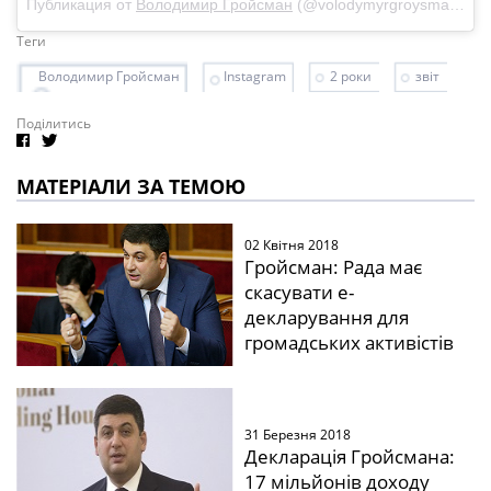
Публикация от
Володимир Гройсман
(@volodymyrgroysman)
16
Теги
Володимир Гройсман
Instagram
2 роки
звіт
Поділитись
МАТЕРІАЛИ ЗА ТЕМОЮ
02 Квітня 2018
Гройсман: Рада має
скасувати е-
декларування для
громадських активістів
31 Березня 2018
Декларація Гройсмана:
17 мільйонів доходу