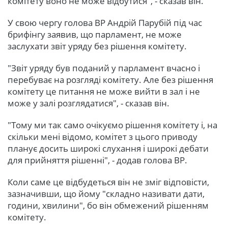
комітету воно не може відбутися", - сказав він.
У свою чергу голова ВР Андрій Парубій під час
брифінгу заявив, що парламент, не може
заслухати звіт уряду без рішення комітету.
"Звіт уряду був поданий у парламент вчасно і
перебуває на розгляді комітету. Але без рішення
комітету це питання не може вийти в зал і не
може у залі розглядатися", - сказав він.
"Тому ми так само очікуємо рішення комітету і, на
скільки мені відомо, комітет з цього приводу
планує досить широкі слухання і широкі дебати
для прийняття рішенні", - додав голова ВР.
Коли саме це відбудеться він не зміг відповісти,
зазначивши, що йому "складно називати дати,
години, хвилини", бо він обмежений рішенням
комітету.