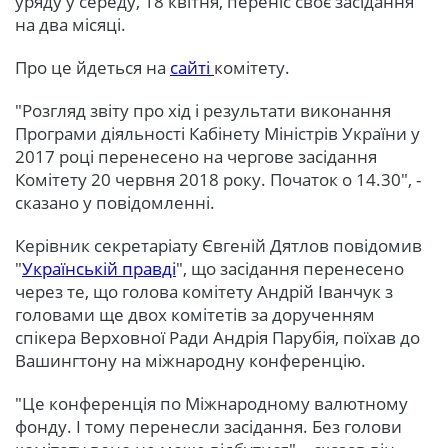
уряду у середу, 18 квітня, переніс своє засідання
на два місяці.
Про це йдеться на
сайті
комітету.
"Розгляд звіту про хід і результати виконання
Програми діяльності Кабінету Міністрів України у
2017 році перенесено на чергове засідання
Комітету 20 червня 2018 року. Початок о 14.30", -
сказано у повідомленні.
Керівник секретаріату Євгеній Дятлов повідомив
"
Українській правді
", що засідання перенесено
через те, що голова комітету Андрій Іванчук з
головами ще двох комітетів за дорученням
спікера Верховної Ради Андрія Парубія, поїхав до
Вашингтону на міжнародну конференцію.
"Це конференція по Міжнародному валютному
фонду. І тому перенесли засідання. Без голови