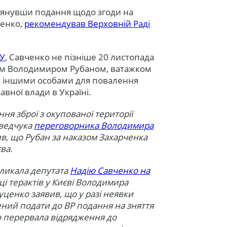
лянувши подання щодо згоди на
ченко,
рекомендував Верховній Раді
У
, Савченко не пізніше 20 листопада
ром Володимиром Рубаном, ватажком
а іншими особами для повалення
вної влади в Україні.
ня зброї з окупованої території
дведчука
переговорника Володимира
ив, що Рубан за наказом Захарченка
ва.
кликала депутата
Надію Савченко на
ці терактів у Києві Володимира
ценко заявив, що у разі неявки
ений подати до ВР подання на зняття
о перервала відрядження до