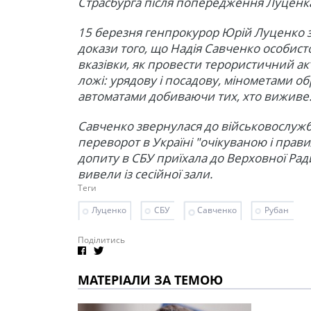
Страсбурга після попередження Луценка
15 березня генпрокурор Юрій Луценко за
докази того, що Надія Савченко особист
вказівки, як провести терористичний ак
ложі: урядову і посадову, мінометами о
автоматами добиваючи тих, хто виживе
Савченко звернулася до військовослужб
переворот в Україні "очікуваною і прав
допиту в СБУ приїхала до Верховної Ради
вивели із сесійної зали.
Теги
Луценко
СБУ
Савченко
Рубан
Поділитись
МАТЕРІАЛИ ЗА ТЕМОЮ