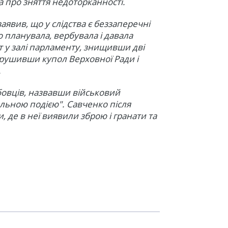
 про зняття недоторканності.
явив, що у слідства є беззаперечні
о планувала, вербувала і давала
т у залі парламенту, знищивши дві
брушивши купол Верховної Ради і
.
овців, назвавши військовий
ильною подією". Савченко після
, де в неї виявили зброю і гранати та