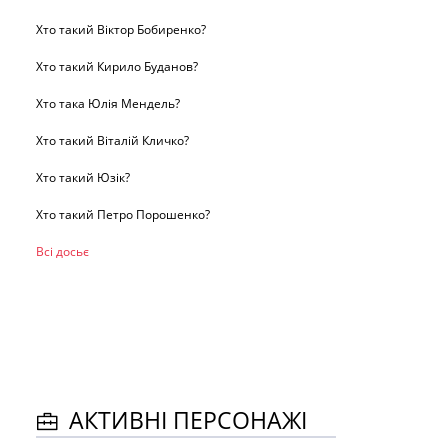
Хто такий Віктор Бобиренко?
Хто такий Кирило Буданов?
Хто така Юлія Мендель?
Хто такий Віталій Кличко?
Хто такий Юзік?
Хто такий Петро Порошенко?
Всі досьє
АКТИВНІ ПЕРСОНАЖІ