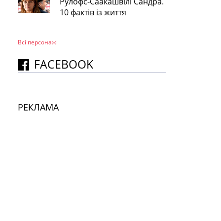
Рулофс-Саакашвілі Сандра.
10 фактів із життя
Всі персонажi
FACEBOOK
РЕКЛАМА