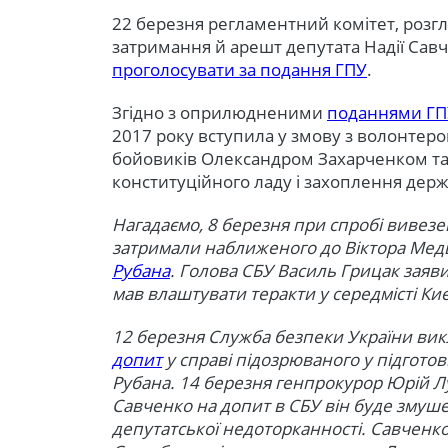
22 березня регламентний комітет, розг
затримання й арешт депутата Надії Сав
проголосувати за подання ГПУ
.
Згідно з оприлюдненими
поданнями ГП
2017 року вступила у змову з волонте
бойовиків Олександром Захарченком т
конституційного ладу і захоплення держа
Нагадаємо, 8 березня при спробі вивезен
затримали наближеного до Віктора Ме
Рубана
. Голова СБУ Василь Грицак заяв
мав влаштувати теракти у середмісті Киє
12 березня Служба безпеки України ви
допит
у справі підозрюваного у підготов
Рубана. 14 березня генпрокурор Юрій Лу
Савченко на допит в СБУ він буде змуш
депутатської недоторканності. Савченк