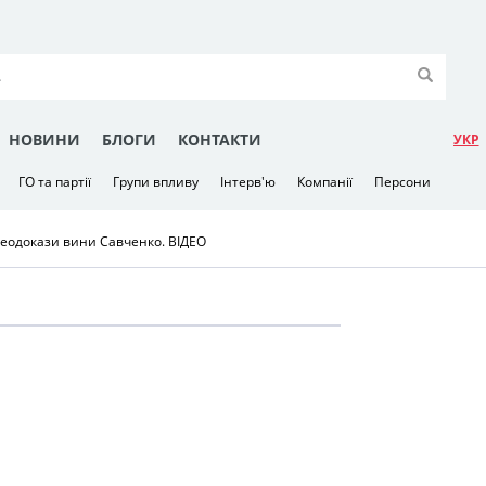
НОВИНИ
БЛОГИ
КОНТАКТИ
УКР
ГО та партії
Групи впливу
Інтерв'ю
Компанії
Персони
деодокази вини Савченко. ВІДЕО