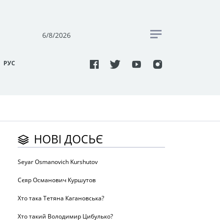
6/8/2026
РУC
НОВІ ДОСЬЄ
Seyar Osmanovich Kurshutov
Сєяр Османович Куршутов
Хто така Тетяна Кагановська?
Хто такий Володимир Цибулько?