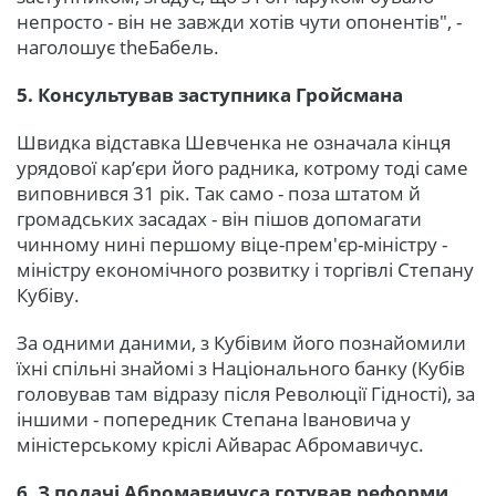
непросто - він не завжди хотів чути опонентів", -
наголошує theБабель.
5. Консультував заступника Гройсмана
Швидка відставка Шевченка не означала кінця
урядової кар’єри його радника, котрому тоді саме
виповнився 31 рік. Так само - поза штатом й
громадських засадах - він пішов допомагати
чинному нині першому віце-прем'єр-міністру -
міністру економічного розвитку і торгівлі Степану
Кубіву.
За одними даними, з Кубівим його познайомили
їхні спільні знайомі з Національного банку (Кубів
головував там відразу після Революції Гідності), за
іншими - попередник Степана Івановича у
міністерському кріслі Айварас Абромавичус.
6. З подачі Абромавичуса готував реформи