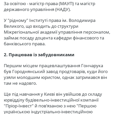
За освітою - магістр права (МАУП) та магістр
державного управління (НАДУ).
У "рідному" Інституті права ім. Володимира
Великого, що входить до структури
Міжрегіональної академії управління персоналом,
займає посаду доцента кафедри фінансового та
банківського права.
2. Працював із забудовниками
Першим місцем працевлаштування Гончарука
був Городнянський завод продтоварів, куди його
узяли молодшим юристом, однак затримався він
там не надовго.
Ще під навчання у Києві він увійшов до складу
юрвідділу будівельно-інвестиційної компанії
"Пріор-Інвест" й пов’язаною з нею "Першою
українською індустріально-інвестиційною