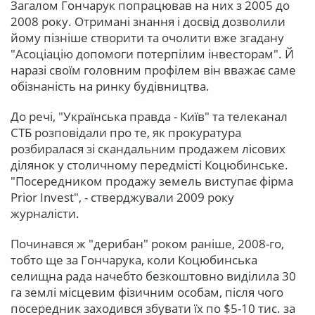
Загалом Гончарук попрацював на них з 2005 до
2008 року. Отримані знання і досвід дозволили
йому пізніше створити та очолити вже згадану
"Асоціацію допомоги потерпілим інвесторам". Й
наразі своїм головним профілем він вважає саме
обізнаність на ринку будівництва.
До речі, "Українська правда - Київ" та телеканал
СТБ розповідали про те, як прокуратура
розбиралася зі скандальним продажем лісових
ділянок у столичному передмісті Коцюбинське.
"Посередником продажу земель виступає фірма
Prior Invest", - стверджували 2009 року
журналісти.
Починався ж "дерибан" роком раніше, 2008-го,
тобто ще за Гончарука, коли Коцюбинська
селищна рада начебто безкоштовно виділила 30
га землі місцевим фізичним особам, після чого
посередник заходився збувати їх по $5-10 тис. за