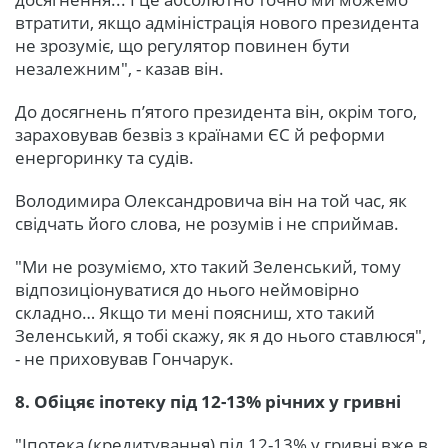
втратити, якщо адміністрація нового президента
не зрозуміє, що регулятор повинен бути
незалежним", - казав він.
До досягнень п’ятого президента він, окрім того,
зараховував безвіз з країнами ЄС й реформи
енергоринку та судів.
Володимира Олександровича він на той час, як
свідчать його слова, не розумів і не сприймав.
"Ми не розуміємо, хто такий Зеленський, тому
відпозиціонуватися до нього неймовірно
складно… Якщо ти мені поясниш, хто такий
Зеленський, я тобі скажу, як я до нього ставлюся",
- не приховував Гончарук.
8. Обіцяє іпотеку під 12-13% річних у гривні
"Іпотека (кредитування) під 12-13% у гривні вже в