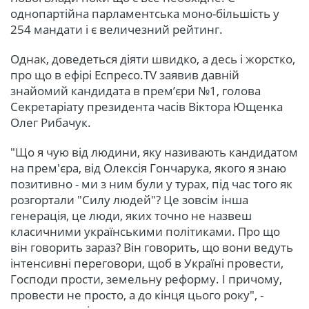
однопартійна парламентська моно-більшість у
254 мандати і є величезний рейтинг.
Однак, доведеться діяти швидко, а десь і жорстко,
про що в ефірі Еспресо.TV заявив давній
знайомий кандидата в прем’єри №1, голова
Секретаріату президента часів Віктора Ющенка
Олег Рибачук.
"Що я чую від людини, яку називають кандидатом
на прем'єра, від Олексія Гончарука, якого я знаю
позитивно - ми з ним були у турах, під час того як
розгортали "Силу людей"? Це зовсім інша
генерація, це люди, яких точно не назвеш
класичними українськими політиками. Про що
він говорить зараз? Він говорить, що вони ведуть
інтенсивні переговори, щоб в Україні провести,
Господи прости, земельну реформу. І причому,
провести не просто, а до кінця цього року", -