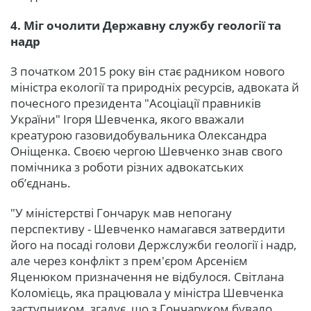
4. Міг очолити Державну службу геології та
надр
З початком 2015 року він стає радником нового
міністра екології та природніх ресурсів, адвоката й
почесного президента "Асоціації правників
України" Ігоря Шевченка, якого вважали
креатурою газовидобувальника Олександра
Оніщенка. Своєю чергою Шевченко знав свого
помічника з роботи різних адвокатських
об’єднань.
"У міністерстві Гончарук мав непогану
перспективу - Шевченко намагався затвердити
його на посаді голови Держслужби геології і надр,
але через конфлікт з прем'єром Арсенієм
Яценюком призначення не відбулося. Світлана
Коломієць, яка працювала у міністра Шевченка
заступником, згадує, що з Гончаруком бувало