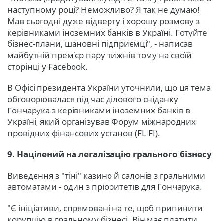
наступному році? Неможливо? Я так не думаю!
Мав сьогодні дуже відверту і хорошу розмову з
керівниками іноземних банків в Україні. Готуйте
бізнес-плани, шановні підприємці", - написав
майбутній прем’єр пару тижнів тому на своїй
сторінці у Facebook.
В Офісі президента України уточнили, що ця тема
обговорювалася під час ділового сніданку
Гончарука з керівниками іноземних банків в
Україні, який організував Форум міжнародних
провідних фінансових установ (FLIFI).
9. Націлений на легалізацію грального бізнесу
Виведення з "тіні" казино й салонів з гральними
автоматами - один з пріоритетів для Гончарука.
"Є ініціативи, спрямовані на те, щоб припинити
корупцію в гральному бізнесі. Він має платити