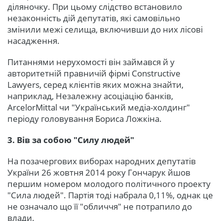
діляночку. При цьому слідство встановило
незаконність дій депутатів, які самовільно
змінили межі селища, включивши до них лісові
насадження.
Питаннями нерухомості він займався й у
авторитетній правничій фірмі Constructive
Lawyers, серед клієнтів яких можна знайти,
наприклад, Незалежну асоціацію банків,
ArcelorMittal чи "Український медіа-холдинг"
періоду головування Бориса Ложкіна.
3. Вів за собою "Силу людей"
На позачергових виборах народних депутатів
України 26 жовтня 2014 року Гончарук йшов
першим номером молодого політичного проекту
"Сила людей". Партія тоді набрала 0,11%, однак це
не означало що її "обличчя" не потрапило до
влади.