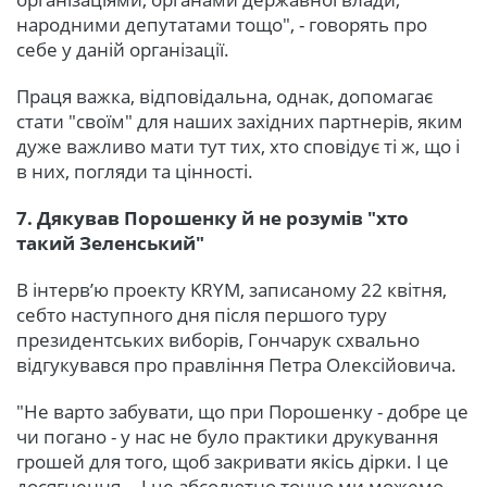
народними депутатами тощо", - говорять про
себе у даній організації.
Праця важка, відповідальна, однак, допомагає
стати "своїм" для наших західних партнерів, яким
дуже важливо мати тут тих, хто сповідує ті ж, що і
в них, погляди та цінності.
7. Дякував Порошенку й не розумів "хто
такий Зеленський"
В інтерв’ю проекту KRYM, записаному 22 квітня,
себто наступного дня після першого туру
президентських виборів, Гончарук схвально
відгукувався про правління Петра Олексійовича.
"Не варто забувати, що при Порошенку - добре це
чи погано - у нас не було практики друкування
грошей для того, щоб закривати якісь дірки. І це
досягнення... І це абсолютно точно ми можемо