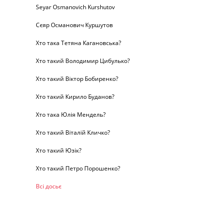
Seyar Osmanovich Kurshutov
Сєяр Османович Куршутов
Хто така Тетяна Кагановська?
Хто такий Володимир Цибулько?
Хто такий Віктор Бобиренко?
Хто такий Кирило Буданов?
Хто така Юлія Мендель?
Хто такий Віталій Кличко?
Хто такий Юзік?
Хто такий Петро Порошенко?
Всі досьє