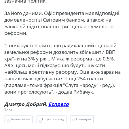
зазначив політик.
За його даними, Офіс президента має відповідні
домовленості зі Світовим банком, а також на
Банковій підготовлено три сценарії земельної
реформи.
"Гончарук говорить, що радикальний сценарій
земельної реформи дозволить збільшити ВВП
країни на 3% у рік… М'яка ж реформа - це 0,5%.
Але щось мені підказує, що будуть шукати
найбільш ефективну реформу. Оце вже зараз на
наших очах відбувається. І оці 254 голоси
(парламентська фракція "Слуга народу" - ред.),
вони проголосують", - додав Рибачук.
Дмитро Добрий,
Еспресо
Теги
Зеленський
Слуга народу
Гончарук