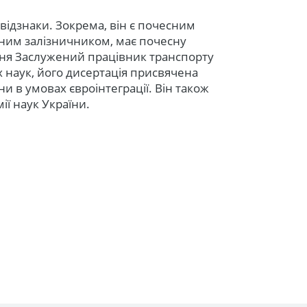
 відзнаки. Зокрема, він є почесним
ним залізничником, має почесну
ання Заслужений працівник транспорту
 наук, його дисертація присвячена
и в умовах євроінтеграції. Він також
ї наук України.