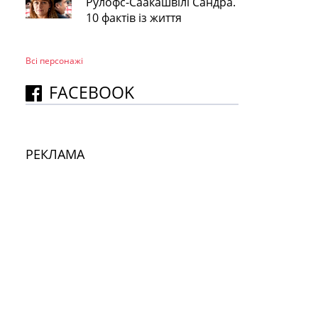
Рулофс-Саакашвілі Сандра.
10 фактів із життя
Всі персонажi
FACEBOOK
РЕКЛАМА