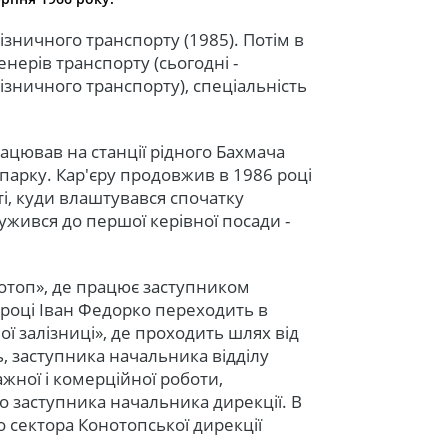
лізничного транспорту (1985). Потім в
енерів транспорту (сьогодні -
зничного транспорту), спеціальність
ацював на станції рідного Бахмача
парку. Кар'єру продовжив в 1986 році
сті, куди влаштувався спочатку
лужився до першої керівної посади -
нотоп», де працює заступником
3 році Іван Федорко переходить в
ї залізниці», де проходить шлях від
, заступника начальника відділу
жної і комерційної роботи,
о заступника начальника дирекції. В
о сектора Конотопської дирекції