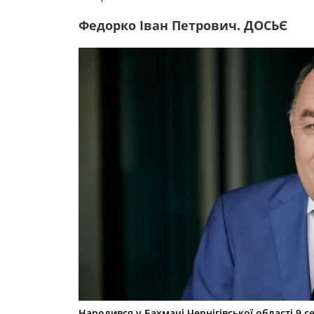
Федорко Іван Петрович. ДОСЬЄ
Народився у Бахмачі Чернігівської області 9 с