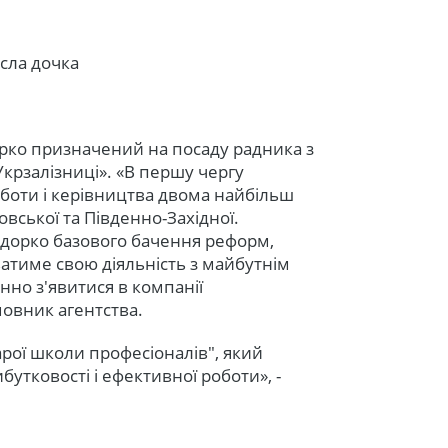
осла дочка
рко призначений на посаду радника з
крзалізниці». «В першу чергу
оботи і керівництва двома найбільш
вської та Південно-Західної.
едорко базового бачення реформ,
атиме свою діяльність з майбутнім
нно з'явитися в компанії
мовник агентства.
ої школи професіоналів", який
утковості і ефективної роботи», -