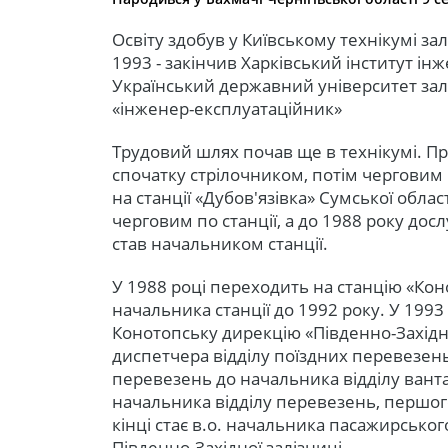
Освіту здобув у Київському технікумі за
1993 - закінчив Харківський інститут інж
Український державний університет залі
«інженер-експлуатаційник»
Трудовий шлях почав ще в технікумі. Пр
спочатку стрілочником, потім черговим 
на станції «Дубов'язівка» Сумської обла
черговим по станції, а до 1988 року дос
став начальником станції.
У 1988 році переходить на станцію «Ко
начальника станції до 1992 року. У 199
Конотопську дирекцію «Південно-Західно
диспетчера відділу поїздних перевезень
перевезень до начальника відділу ванта
начальника відділу перевезень, першог
кінці стає в.о. начальника пасажирськог
Південно-Західної залізниці.