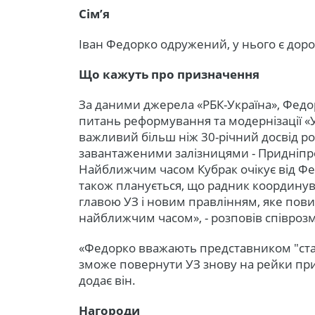
Сім’я
Іван Федорко одружений, у нього є дор
Що кажуть про призначення
За даними джерела «РБК-Україна», Федо
питань реформування та модернізації «У
важливий більш ніж 30-річний досвід р
завантаженими залізницями - Придніпро
Найближчим часом Кубрак очікує від Ф
також планується, що радник координув
главою УЗ і новим правлінням, яке пови
найближчим часом», - розповів співроз
«Федорко вважають представником "стар
зможе повернути УЗ знову на рейки приб
додає він.
Нагороди