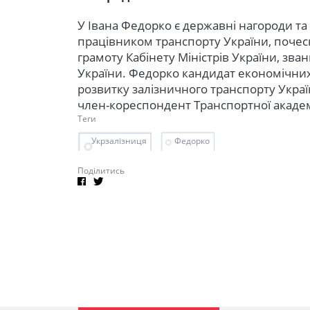
У Івана Федорко є державні нагороди та
працівником транспорту України, почес
грамоту Кабінету Міністрів України, зв
України. Федорко кандидат економічних
розвитку залізничного транспорту Україн
член-кореспондент Транспортної академі
Теги
Укрзалізниця
Федорко
Поділитись