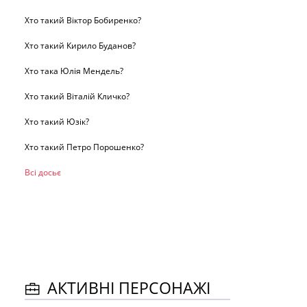
Хто такий Віктор Бобиренко?
Хто такий Кирило Буданов?
Хто така Юлія Мендель?
Хто такий Віталій Кличко?
Хто такий Юзік?
Хто такий Петро Порошенко?
Всі досьє
АКТИВНІ ПЕРСОНАЖІ