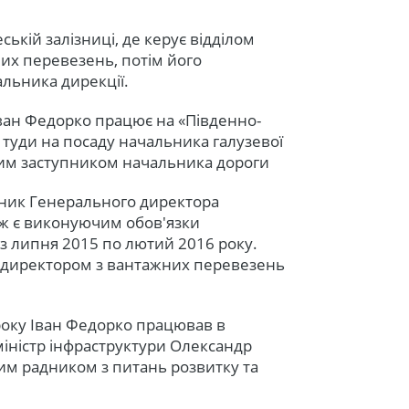
ькій залізниці, де керує відділом
их перевезень, потім його
льника дирекції.
 Іван Федорко працює на «Південно-
 туди на посаду начальника галузевої
шим заступником начальника дороги
упник Генерального директора
кож є виконуючим обов'язки
 з липня 2015 по лютий 2016 року.
є директором з вантажних перевезень
року Іван Федорко працював в
міністр інфраструктури Олександр
им радником з питань розвитку та