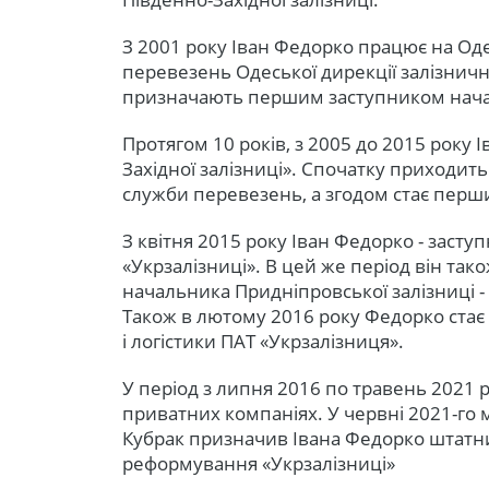
З 2001 року Іван Федорко працює на Одес
перевезень Одеської дирекції залізничн
призначають першим заступником нача
Протягом 10 років, з 2005 до 2015 року
Західної залізниці». Спочатку приходить
служби перевезень, а згодом стає пер
З квітня 2015 року Іван Федорко - заст
«Укрзалізниці». В цей же період він та
начальника Придніпровської залізниці -
Також в лютому 2016 року Федорко ста
і логістики ПАТ «Укрзалізниця».
У період з липня 2016 по травень 2021 
приватних компаніях. У червні 2021-го 
Кубрак призначив Івана Федорко штатн
реформування «Укрзалізниці»