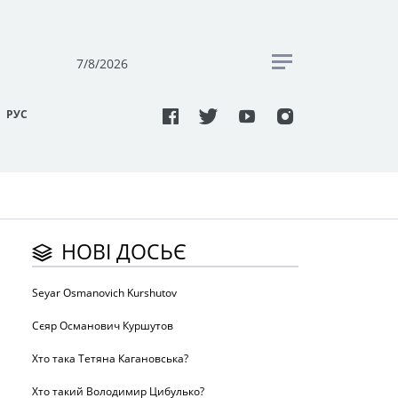
7/8/2026
РУC
НОВІ ДОСЬЄ
Seyar Osmanovich Kurshutov
Сєяр Османович Куршутов
Хто така Тетяна Кагановська?
Хто такий Володимир Цибулько?