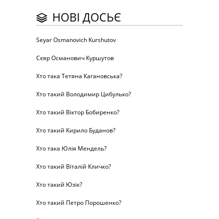
НОВІ ДОСЬЄ
Seyar Osmanovich Kurshutov
Сєяр Османович Куршутов
Хто така Тетяна Кагановська?
Хто такий Володимир Цибулько?
Хто такий Віктор Бобиренко?
Хто такий Кирило Буданов?
Хто така Юлія Мендель?
Хто такий Віталій Кличко?
Хто такий Юзік?
Хто такий Петро Порошенко?