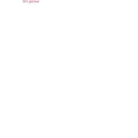
Всі досьє