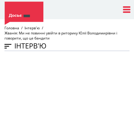
Головна
Інтерв'ю
Жванія: Ми не повинні увійти в риторику Юлії Володимирівни і
говорити, що це бандити
ІНТЕРВ'Ю