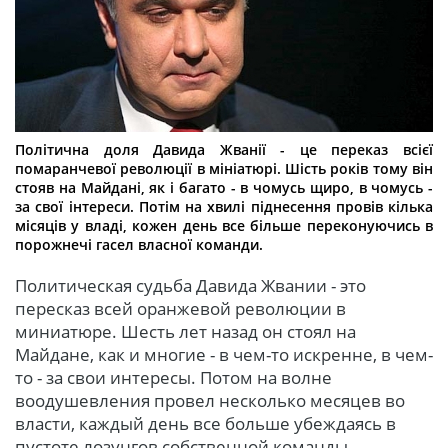
Політична доля Давида Жванії - це переказ всієї
помаранчевої революції в мініатюрі. Шість років тому він
стояв на Майдані, як і багато - в чомусь щиро, в чомусь -
за свої інтереси. Потім на хвилі піднесення провів кілька
місяців у владі, кожен день все більше переконуючись в
порожнечі гасел власної команди.
Политическая судьба Давида Жвании - это
пересказ всей оранжевой революции в
миниатюре. Шесть лет назад он стоял на
Майдане, как и многие - в чем-то искренне, в чем-
то - за свои интересы. Потом на волне
воодушевления провел несколько месяцев во
власти, каждый день все больше убеждаясь в
пустоте лозунгов собственной команды.