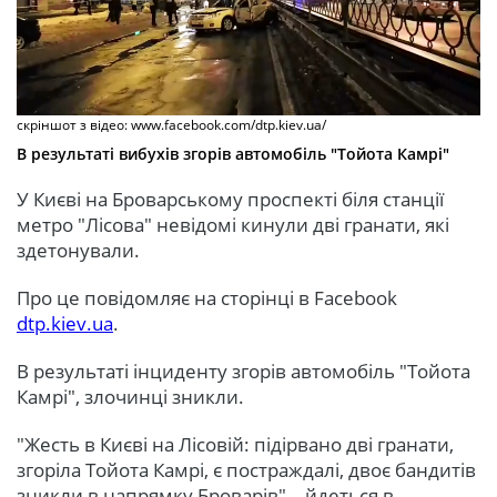
скріншот з відео: www.facebook.com/dtp.kiev.ua/
В результаті вибухів згорів автомобіль "Тойота Камрі"
У Києві на Броварському проспекті біля станції
метро "Лісова" невідомі кинули дві гранати, які
здетонували.
Про це повідомляє на сторінці в Facebook
dtp.kiev.ua
.
В результаті інциденту згорів автомобіль "Тойота
Камрі", злочинці зникли.
"Жесть в Києві на Лісовій: підірвано дві гранати,
згоріла Тойота Камрі, є постраждалі, двоє бандитів
зникли в напрямку Броварів", - йдеться в